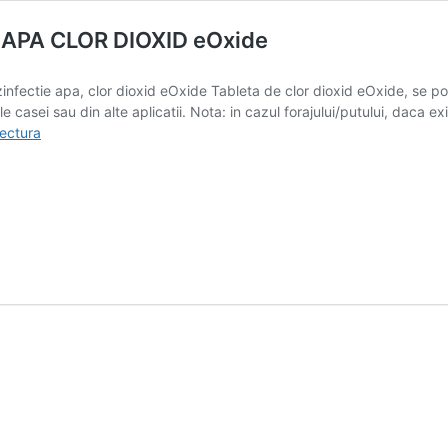
APA CLOR DIOXID eOxide
fectie apa, clor dioxid eOxide Tableta de clor dioxid eOxide, se poat
e casei sau din alte aplicatii. Nota: in cazul forajului/putului, daca 
TABLETA
lectura
EFERVESCENTA
DEZINFECTIE
APA
CLOR
DIOXID
eOxide