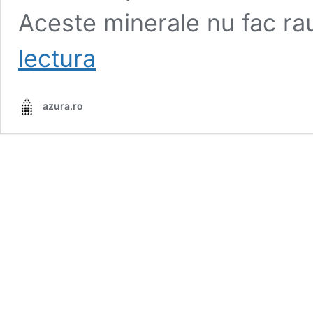
Aceste minerale nu fac ra
Intrebari
lectura
frecvente
despre
apa
azura.ro
alcalina
si
ionizatorul
de
apa