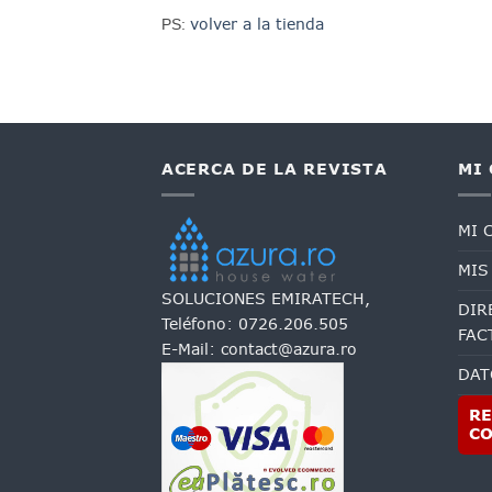
volver a la tienda
PS:
ACERCA DE LA REVISTA
MI
MI 
MIS
SOLUCIONES EMIRATECH,
DIR
Teléfono:
0726.206.505
FAC
E-Mail:
contact@azura.ro
DAT
RE
C