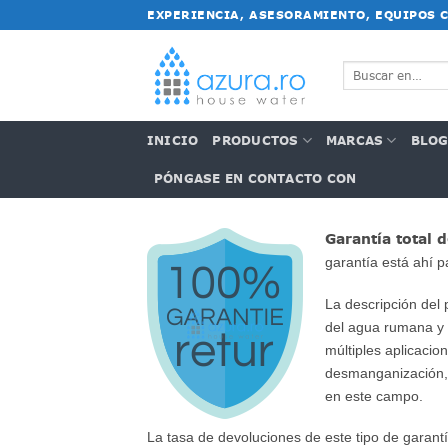
Saltar
EXPERIENCIA, ASESORAMIENTO, EQUIPOS 
al
contenido
Buscar:
INICIO
PRODUCTOS
MARCAS
BLO
PÓNGASE EN CONTACTO CON
Garantía total 
garantía está ahí p
La descripción del 
del agua rumana y e
múltiples aplicacio
desmanganización, i
en este campo.
La tasa de devoluciones de este tipo de garant