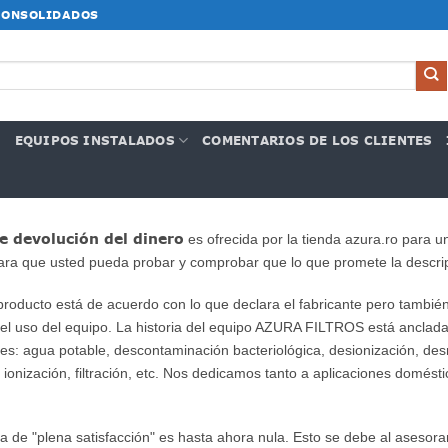
CONSOLIDADOS
G
EQUIPOS INSTALADOS
COMENTARIOS DE LOS CLIENTES
de devolución del dinero
es ofrecida por la tienda azura.ro para u
ara que usted pueda probar y comprobar que lo que promete la descripc
producto está de acuerdo con lo que declara el fabricante pero también
l uso del equipo. La historia del equipo AZURA FILTROS está anclada e
nes: agua potable, descontaminación bacteriológica, desionización, des
onización, filtración, etc. Nos dedicamos tanto a aplicaciones domést
ía de "plena satisfacción" es hasta ahora nula. Esto se debe al aseso