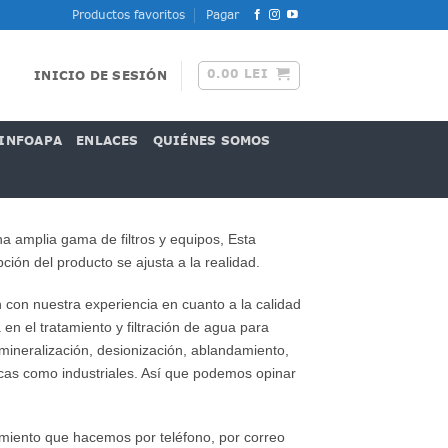
Productos favoritos
Pagar
0.00
LEI
INICIO DE SESIÓN
INFOAPA
ENLACES
QUIÉNES SOMOS
na amplia gama de filtros y equipos, Esta
ión del producto se ajusta a la realidad.
 con nuestra experiencia en cuanto a la calidad
n el tratamiento y filtración de agua para
mineralización, desionización, ablandamiento,
icas como industriales. Así que podemos opinar
ramiento que hacemos por teléfono, por correo