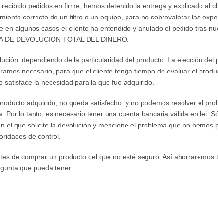
recibido pedidos en firme, hemos detenido la entrega y explicado al c
miento correcto de un filtro o un equipo, para no sobrevalorar las expe
 en algunos casos el cliente ha entendido y anulado el pedido tras nu
NTÍA DE DEVOLUCIÓN TOTAL DEL DINERO.
lución, dependiendo de la particularidad del producto. La elección del
ramos necesario, para que el cliente tenga tiempo de evaluar el produc
o satisface la necesidad para la que fue adquirido.
producto adquirido, no queda satisfecho, y no podemos resolver el prob
 Por lo tanto, es necesario tener una cuenta bancaria válida en lei. S
en el que solicite la devolución y mencione el problema que no hemos 
toridades de control.
tes de comprar un producto del que no esté seguro. Así ahorraremos t
gunta que pueda tener.