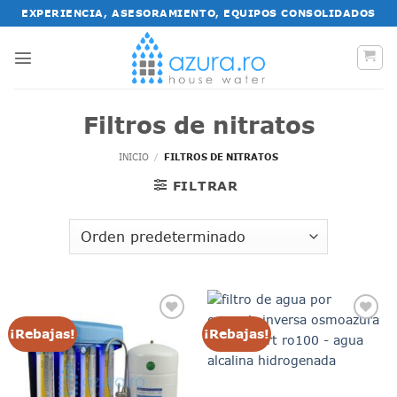
Saltar
EXPERIENCIA, ASESORAMIENTO, EQUIPOS CONSOLIDADOS
al
contenido
Filtros de nitratos
INICIO
/
FILTROS DE NITRATOS
FILTRAR
¡Rebajas!
¡Rebajas!