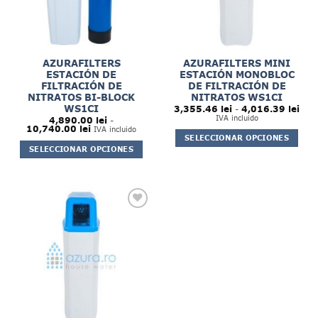
AZURAFILTERS
AZURAFILTERS MINI
ESTACIÓN DE
ESTACIÓN MONOBLOC
FILTRACIÓN DE
DE FILTRACIÓN DE
NITRATOS BI-BLOCK
NITRATOS WS1CI
Ran
WS1CI
3,355.46
lei
-
4,016.39
lei
de
IVA incluido
4,890.00
lei
-
prec
Rango
10,740.00
lei
IVA incluido
des
de
SELECCIONAR OPCIONES
3,35
precios:
SELECCIONAR OPCIONES
hast
Este
desde
4,01
4,890.00 lei
Este
producto
hasta
producto
10,740.00 lei
tiene
tiene
múltiples
múltiples
variantes.
variantes.
Las
Las
opciones
opciones
se
se
pueden
pueden
elegir
elegir
en
en
la
la
página