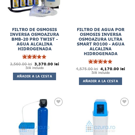
FILTRO DE OSMOSIS
FILTRO DE AGUA POR
INVERSA OSMOAZURA
OSMOSIS INVERSA
BMB-20 PRO TWIST -
OSMOAZURA ULTRA
AGUA ALCALINA
SMART RO100 - AGUA
HIDROGENADA
ALCALINA
HIDROGENADA
5
El
El
3,560.00
Rated
lei
3,370.00
de
lei
precio
precio
5
IVA incluido
El
El
4,575.00
Rated
lei
4,170.00
de
lei
5
original
actual
precio
preci
IVA incluido
5
era:
es:
original
actua
AÑADIR A LA CESTA
3,560.00 lei.
3,370.00 lei.
era:
es:
AÑADIR A LA CESTA
4,575.00 lei.
4,170