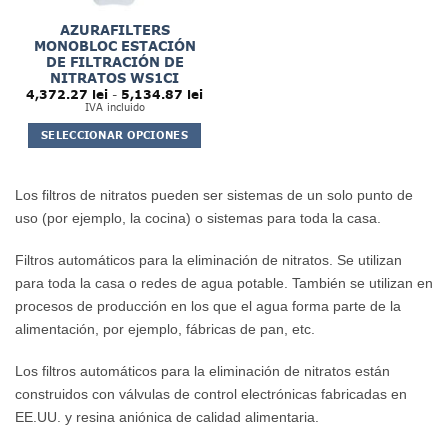
página
de
AZURAFILTERS
de
producto
MONOBLOC ESTACIÓN
producto
DE FILTRACIÓN DE
NITRATOS WS1CI
Rango
4,372.27
lei
-
5,134.87
lei
de
IVA incluido
precios:
desde
SELECCIONAR OPCIONES
4,372.27 lei
hasta
Este
5,134.87 lei
producto
tiene
Los filtros de nitratos pueden ser sistemas de un solo punto de
múltiples
uso (por ejemplo, la cocina) o sistemas para toda la casa.
variantes.
Las
Filtros automáticos para la eliminación de nitratos. Se utilizan
opciones
para toda la casa o redes de agua potable. También se utilizan en
se
procesos de producción en los que el agua forma parte de la
pueden
elegir
alimentación, por ejemplo, fábricas de pan, etc.
en
la
Los filtros automáticos para la eliminación de nitratos están
página
construidos con válvulas de control electrónicas fabricadas en
de
EE.UU. y resina aniónica de calidad alimentaria.
producto