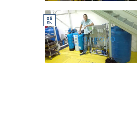
08
Dic