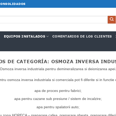
CONSOLIDADOS
G
EQUIPOS INSTALADOS
COMENTARIOS DE LOS CLIENTES
OS DE CATEGORÍA:
OSMOZA INVERSA INDU
Osmoza inversa industriala pentru demineralizarea si deionizarea apei
entru osmoza inversa industriala si comerciala pot fi diferite si in functie 
apa de proces pentru fabrici;
apa pentru cazane sub presiune / sistem de incalzire;
apa pentru spalatorii auto;
u zona HORECA – preparare cafea, preparare gheata, preparare diferit