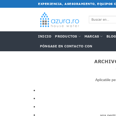
Saltar
EXPERIENCIA, ASESORAMIENTO, EQUIPOS 
al
contenido
Buscar:
INICIO
PRODUCTOS
MARCAS
BLO
PÓNGASE EN CONTACTO CON
ARCHIV
Aplicatiile p
apa pentr