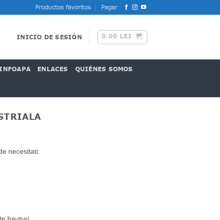
Productos favoritos
Pagar
0.00
LEI
INICIO DE SESIÓN
INFOAPA
ENLACES
QUIÉNES SOMOS
STRIALA
.
de necesitati:
e bauturi.