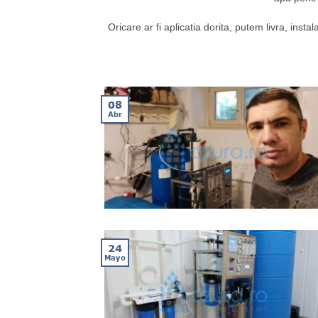
Oricare ar fi aplicatia dorita, putem livra, inst
08
Abr
24
Mayo