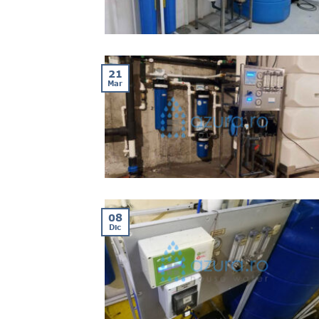
21
Mar
08
Dic