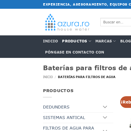
Saltar
EXPERIENCIA, ASESORAMIENTO, EQUIPOS 
al
contenido
Buscar:
INICIO
PRODUCTOS
MARCAS
BLO
PÓNGASE EN CONTACTO CON
Baterías para filtros de
INICIO
/
BATERÍAS PARA FILTROS DE AGUA
PRODUCTOS
¡Reb
DEDUNDERS
SISTEMAS ANTICAL
FILTROS DE AGUA PARA