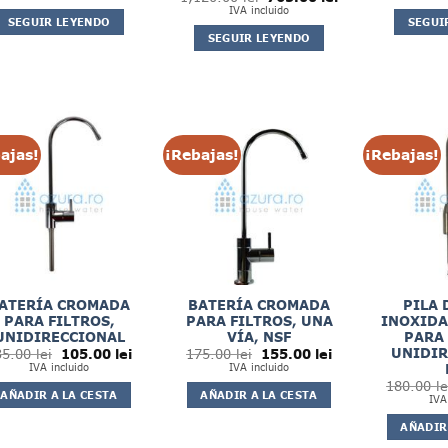
original
actual
precio
precio
IVA incluido
era:
es:
original
actual
SEGUIR LEYENDO
SEGUI
1,118.49 lei.
762.60 lei.
era:
es:
SEGUIR LEYENDO
1,120.00 lei.
765.00 lei.
ajas!
¡Rebajas!
¡Rebajas!
ATERÍA CROMADA
BATERÍA CROMADA
PILA 
PARA FILTROS,
PARA FILTROS, UNA
INOXIDA
UNIDIRECCIONAL
VÍA, NSF
PARA 
El
El
El
El
UNIDIR
35.00
lei
105.00
lei
175.00
lei
155.00
lei
precio
precio
precio
precio
IVA incluido
IVA incluido
original
actual
original
actual
180.00
le
era:
es:
era:
es:
AÑADIR A LA CESTA
AÑADIR A LA CESTA
135.00 lei.
105.00 lei.
175.00 lei.
155.00 lei.
IVA
AÑADIR