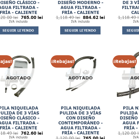
ISEÑO CLÁSICO -
DISEÑO MODERNO -
DE 3 V
AGUA FILTRADA -
AGUA FILTRADA -
FILTRAD
FRÍA - CALIENTE
FRÍA - CALIENTE
CA
El
El
El
El
120.00
lei
765.00
lei
1,118.49
lei
884.62
lei
1,118.49
l
precio
precio
precio
precio
IVA incluido
IVA incluido
IVA
original
actual
original
actual
era:
es:
era:
es:
SEGUIR LEYENDO
SEGUIR LEYENDO
SEGUI
1,120.00 lei.
765.00 lei.
1,118.49 lei.
884.62 lei.
ajas!
¡Rebajas!
¡Rebajas!
AGOTADO
AGOTADO
AG
PILA NIQUELADA
PILA NIQUELADA
PILA 
PULIDA DE 3 VÍAS
PULIDA DE 3 VÍAS
PULIDA 
ISEÑO CLÁSICO -
CON DISEÑO
DISEÑO
AGUA FILTRADA -
CONTEMPORÁNEO -
AGUA F
FRÍA - CALIENTE
AGUA FILTRADA -
FRÍA -
El
El
FRÍA - CALIENTE
118.49
lei
762.60
lei
1,120.00
l
precio
precio
IVA incluido
El
El
IVA
1,120.00
lei
765.00
lei