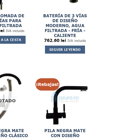
ROMADA DE
BATERÍA DE 3 VÍAS
ÍAS PARA
DE DISEÑO
FILTRADA
MODERNO, AGUA
FILTRADA - FRÍA -
lei
IVA incluido
CALIENTE
 A LA CESTA
762.60
lei
IVA incluido
SEGUIR LEYENDO
¡Rebajas!
OTADO
EGRA MATE
PILA NEGRA MATE
EÑO CLÁSICO
CON DISEÑO