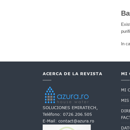
Ba
Exist
purif
In c
ACERCA DE LA REVISTA
MI
MI 
MIS
SOLUCIONES EMIRATECH,
DIR
Teléfono:
0726.206.505
FAC
E-Mail:
contact@azura.ro
DAT