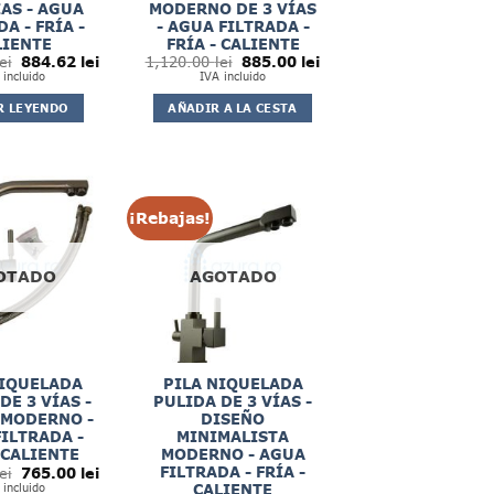
ÍAS - AGUA
MODERNO DE 3 VÍAS
A - FRÍA -
- AGUA FILTRADA -
LIENTE
FRÍA - CALIENTE
El
El
El
El
ei
884.62
lei
1,120.00
lei
885.00
lei
precio
precio
precio
precio
 incluido
IVA incluido
original
actual
original
actual
era:
es:
era:
es:
R LEYENDO
AÑADIR A LA CESTA
1,118.49 lei.
884.62 lei.
1,120.00 lei.
885.00 lei.
¡Rebajas!
OTADO
AGOTADO
NIQUELADA
PILA NIQUELADA
DE 3 VÍAS -
PULIDA DE 3 VÍAS -
 MODERNO -
DISEÑO
ILTRADA -
MINIMALISTA
 CALIENTE
MODERNO - AGUA
El
El
FILTRADA - FRÍA -
ei
765.00
lei
precio
precio
 incluido
CALIENTE