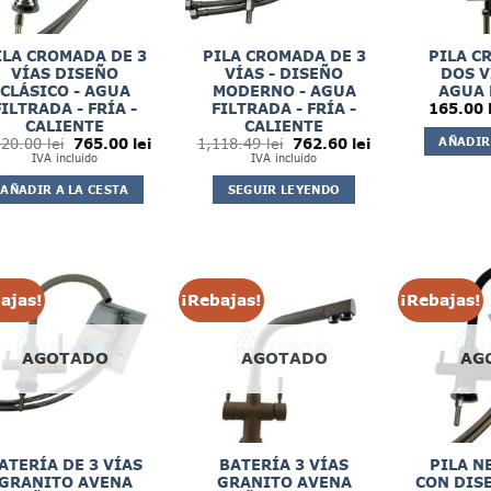
ILA CROMADA DE 3
PILA CROMADA DE 3
PILA C
VÍAS DISEÑO
VÍAS - DISEÑO
DOS V
CLÁSICO - AGUA
MODERNO - AGUA
AGUA 
FILTRADA - FRÍA -
FILTRADA - FRÍA -
165.00
CALIENTE
CALIENTE
El
El
El
El
AÑADIR
120.00
lei
765.00
lei
1,118.49
lei
762.60
lei
precio
precio
precio
precio
IVA incluido
IVA incluido
original
actual
original
actual
era:
es:
era:
es:
AÑADIR A LA CESTA
SEGUIR LEYENDO
1,120.00 lei.
765.00 lei.
1,118.49 lei.
762.60 lei.
ajas!
¡Rebajas!
¡Rebajas!
AGOTADO
AGOTADO
AG
ATERÍA DE 3 VÍAS
BATERÍA 3 VÍAS
PILA N
GRANITO AVENA
GRANITO AVENA
CON DIS