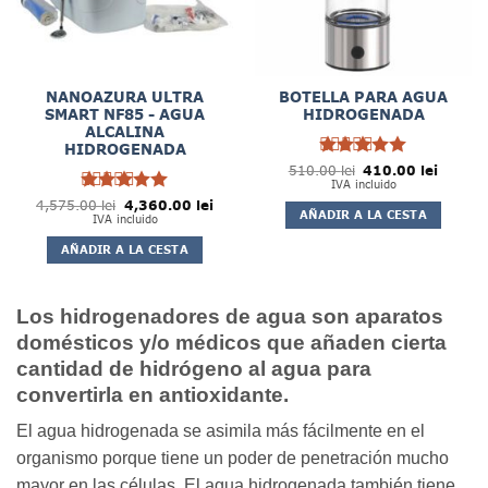
NANOAZURA ULTRA
BOTELLA PARA AGUA
SMART NF85 - AGUA
HIDROGENADA
ALCALINA
HIDROGENADA
5
El
El
510.00
Rated
lei
410.00
de
lei
precio
precio
IVA incluido
5
original
actual
5
El
El
4,575.00
Rated
lei
4,360.00
de
lei
era:
es:
AÑADIR A LA CESTA
precio
precio
IVA incluido
510.00 lei.
410.00 
5
original
actual
era:
es:
AÑADIR A LA CESTA
4,575.00 lei.
4,360.00 lei.
Los hidrogenadores de agua son aparatos
domésticos y/o médicos que añaden cierta
cantidad de hidrógeno al agua para
convertirla en antioxidante.
El agua hidrogenada se asimila más fácilmente en el
organismo porque tiene un poder de penetración mucho
mayor en las células. El agua hidrogenada también tiene