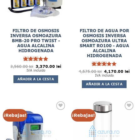
FILTRO DE OSMOSIS
FILTRO DE AGUA POR
INVERSA OSMOAZURA
OSMOSIS INVERSA
BMB-20 PRO TWIST -
OSMOAZURA ULTRA
AGUA ALCALINA
SMART RO100 - AGUA
HIDROGENADA
ALCALINA
HIDROGENADA
5
El
El
3,560.00
Rated
lei
3,370.00
de
lei
precio
precio
5
IVA incluido
El
El
4,575.00
Rated
lei
4,170.00
de
lei
5
original
actual
precio
preci
IVA incluido
5
era:
es:
original
actua
AÑADIR A LA CESTA
3,560.00 lei.
3,370.00 lei.
era:
es:
AÑADIR A LA CESTA
4,575.00 lei.
4,170
¡Rebajas!
¡Rebajas!