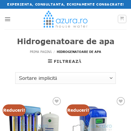
Salt
EXPERIENTA, CONSULTANTA, ECHIPAMENTE CONSACRATE!
la
conținut
Hidrogenatoare de apa
PRIMA PAGINĂ
/
HIDROGENATOARE DE APA
FILTREAZĂ
Reduceri!
Reduceri!