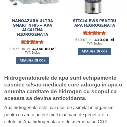
NANOAZURA ULTRA
STICLA EWS PENTRU
SMART NF85 – APA
APA HIGROGENATA
ALCALINA
HIDROGENATA
Prețul
Prețul
510.00
Evaluat la
lei
410.00
lei
inițial
curent
5
TVA Inclus
din 5
a
este:
Prețul
Prețul
4,575.00
Evaluat la
lei
4,360.00
lei
fost:
410.00 
ADAUGĂ ÎN COȘ
inițial
curent
5
TVA Inclus
510.00 lei.
din 5
a
este:
fost:
4,360.00 lei.
ADAUGĂ ÎN COȘ
4,575.00 lei.
Hidrogenatoarele de apa sunt echipamente
casnice si/sau medicale care adauga in apa o
anumita cantitate de hidrogen cu scopul ca
aceasta sa devina antioxidanta.
Apa hidrogenata este mai usor de asimilat in organism
pentru ca are o putere mult mai mare de penetrare a
celulelor. Apa hidrogenata are de asemena un ORP