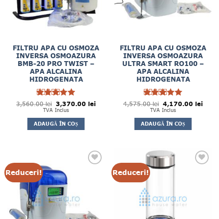
FILTRU APA CU OSMOZA
FILTRU APA CU OSMOZA
INVERSA OSMOAZURA
INVERSA OSMOAZURA
BMB-20 PRO TWIST –
ULTRA SMART RO100 –
APA ALCALINA
APA ALCALINA
HIDROGENATA
HIDROGENATA
Prețul
Prețul
Prețul
Prețul
3,560.00
Evaluat la
lei
3,370.00
lei
4,575.00
Evaluat la
lei
4,170.00
lei
inițial
curent
inițial
curen
5
5
TVA Inclus
TVA Inclus
din 5
din 5
a
este:
a
este:
fost:
3,370.00 lei.
fost:
4,170
ADAUGĂ ÎN COȘ
ADAUGĂ ÎN COȘ
3,560.00 lei.
4,575.00 lei.
Reduceri!
Reduceri!