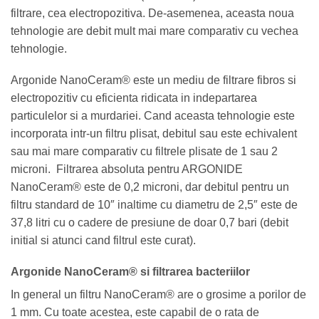
filtrare, cea electropozitiva. De-asemenea, aceasta noua
tehnologie are debit mult mai mare comparativ cu vechea
tehnologie.
Argonide NanoCeram® este un mediu de filtrare fibros si
electropozitiv cu eficienta ridicata in indepartarea
particulelor si a murdariei. Cand aceasta tehnologie este
incorporata intr-un filtru plisat, debitul sau este echivalent
sau mai mare comparativ cu filtrele plisate de 1 sau 2
microni. Filtrarea absoluta pentru ARGONIDE
NanoCeram® este de 0,2 microni, dar debitul pentru un
filtru standard de 10″ inaltime cu diametru de 2,5″ este de
37,8 litri cu o cadere de presiune de doar 0,7 bari (debit
initial si atunci cand filtrul este curat).
Argonide NanoCeram® si filtrarea bacteriilor
In general un filtru NanoCeram® are o grosime a porilor de
1 mm. Cu toate acestea, este capabil de o rata de