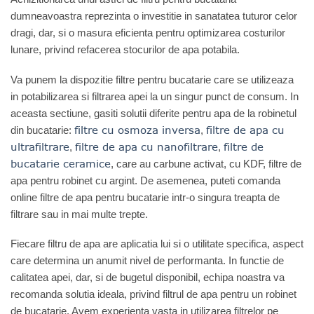
dumneavoastra reprezinta o investitie in sanatatea tuturor celor
dragi, dar, si o masura eficienta pentru optimizarea costurilor
lunare, privind refacerea stocurilor de apa potabila.
Va punem la dispozitie filtre pentru bucatarie care se utilizeaza
in potabilizarea si filtrarea apei la un singur punct de consum. In
aceasta sectiune, gasiti solutii diferite pentru apa de la robinetul
filtre cu osmoza inversa
filtre de apa cu
din bucatarie:
,
ultrafiltrare
filtre de apa cu nanofiltrare
filtre de
,
,
bucatarie ceramice
, care au carbune activat, cu KDF, filtre de
apa pentru robinet cu argint. De asemenea, puteti comanda
online filtre de apa pentru bucatarie intr-o singura treapta de
filtrare sau in mai multe trepte.
Fiecare filtru de apa are aplicatia lui si o utilitate specifica, aspect
care determina un anumit nivel de performanta. In functie de
calitatea apei, dar, si de bugetul disponibil, echipa noastra va
recomanda solutia ideala, privind filtrul de apa pentru un robinet
de bucatarie. Avem experienta vasta in utilizarea filtrelor pe