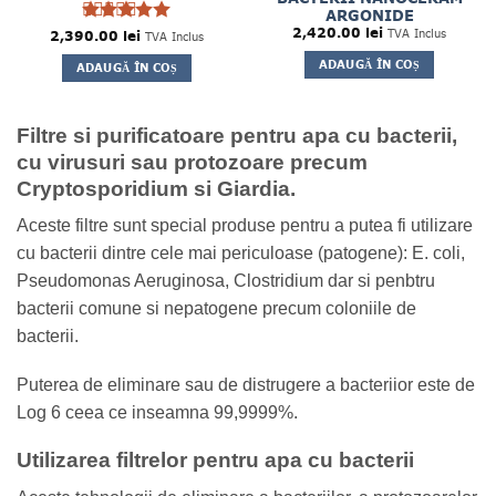
ARGONIDE
2,420.00
lei
2,390.00
Evaluat la
lei
TVA Inclus
TVA Inclus
5
din 5
ADAUGĂ ÎN COȘ
ADAUGĂ ÎN COȘ
Filtre si purificatoare pentru apa cu bacterii,
cu virusuri sau protozoare precum
Cryptosporidium si Giardia.
Aceste filtre sunt special produse pentru a putea fi utilizare
cu bacterii dintre cele mai periculoase (patogene): E. coli,
Pseudomonas Aeruginosa, Clostridium dar si penbtru
bacterii comune si nepatogene precum coloniile de
bacterii.
Puterea de eliminare sau de distrugere a bacteriior este de
Log 6 ceea ce inseamna 99,9999%.
Utilizarea filtrelor pentru apa cu bacterii