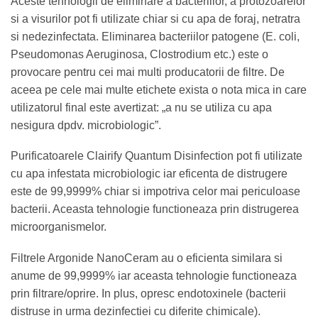
Aceste tehnologii de eliminare a bacteriilor, a protozoarelor
si a visurilor pot fi utilizate chiar si cu apa de foraj, netratra
si nedezinfectata. Eliminarea bacteriilor patogene (E. coli,
Pseudomonas Aeruginosa, Clostrodium etc.) este o
provocare pentru cei mai multi producatorii de filtre. De
aceea pe cele mai multe etichete exista o nota mica in care
utilizatorul final este avertizat: „a nu se utiliza cu apa
nesigura dpdv. microbiologic”.
Purificatoarele Clairify Quantum Disinfection pot fi utilizate
cu apa infestata microbiologic iar eficenta de distrugere
este de 99,9999% chiar si impotriva celor mai periculoase
bacterii. Aceasta tehnologie functioneaza prin distrugerea
microorganismelor.
Filtrele Argonide NanoCeram au o eficienta similara si
anume de 99,9999% iar aceasta tehnologie functioneaza
prin filtrare/oprire. In plus, opresc endotoxinele (bacterii
distruse in urma dezinfectiei cu diferite chimicale).