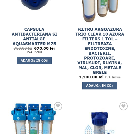
CAPSULA
FILTRU ARGOAZURA
ANTIBACTERIANA SI
TRIO CLEAR 10 AZURA
ANTIALGE
FILTERS 1 TOL –
AQUASMARTER M75
FILTREAZA
Prețul
Prețul
ENDOTOXINE,
750.00
lei
670.00
lei
inițial
curent
TVA Inclus
BACTERII,
a
este:
PROTOZOARE,
fost:
670.00 lei.
ADAUGĂ ÎN COȘ
750.00 lei.
VIRUSURI, RUGINA,
MAL, CLOR, METALE
GRELE
1,100.00
lei
TVA Inclus
ADAUGĂ ÎN COȘ