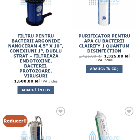
FILTRU PENTRU
PURIFICATOR PENTRU
BACTERII ARGONIDE
APA CU BACTERII
NANOCERAM 4,5” X 10”,
CLAIRIFY 1 QUANTUM
CONEXIUNI 1’’, DUBLU
DISINFECTION
Prețul
Prețul
STRAT – FILTREAZA
1,425.00
lei
1,325.00
lei
inițial
curen
TVA Inclus
ENDOTOXINE,
a
este:
BACTERII,
fost:
1,325
ADAUGĂ ÎN COȘ
1,425.00 lei.
PROTOZOARE,
VIRUSURI
1,500.00
lei
TVA Inclus
ADAUGĂ ÎN COȘ
Reduceri!