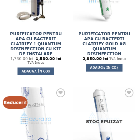
PURIFICATOR PENTRU
PURIFICATOR PENTRU
APA CU BACTERII
APA CU BACTERII
CLAIRIFY 1 QUANTUM
CLAIRIFY GOLD AG
DISINFECTION CU KIT
QUANTUM
DE INSTALARE
DISINFECTION
Prețul
Prețul
1,730.00
lei
1,530.00
lei
2,850.00
lei
TVA Inclus
inițial
curent
TVA Inclus
a
este:
ADAUGĂ ÎN COȘ
fost:
1,530.00 lei.
ADAUGĂ ÎN COȘ
1,730.00 lei.
Reduceri!
STOC EPUIZAT