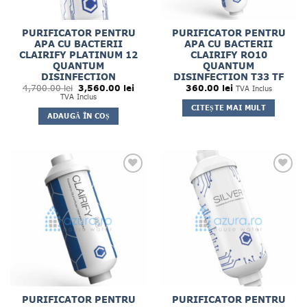
PURIFICATOR PENTRU
PURIFICATOR PENTRU
APA CU BACTERII
APA CU BACTERII
CLAIRIFY PLATINUM 12
CLAIRIFY RO10
QUANTUM
QUANTUM
DISINFECTION
DISINFECTION T33 TF
Prețul
Prețul
4,700.00
lei
3,560.00
lei
360.00
lei
TVA Inclus
inițial
curent
TVA Inclus
a
este:
CITEȘTE MAI MULT
fost:
3,560.00 lei.
ADAUGĂ ÎN COȘ
4,700.00 lei.
PURIFICATOR PENTRU
PURIFICATOR PENTRU