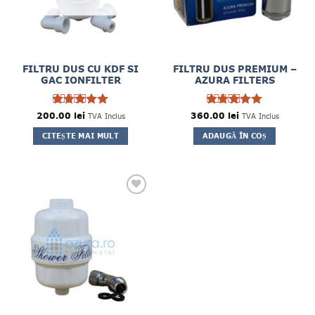
FILTRU DUS CU KDF SI
FILTRU DUS PREMIUM –
GAC IONFILTER
AZURA FILTERS
200.00
Evaluat la
lei
360.00
Evaluat la
lei
TVA Inclus
TVA Inclus
5
5
din 5
din 5
CITEȘTE MAI MULT
ADAUGĂ ÎN COȘ