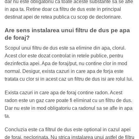
dar nu este obligatoriu ca toate aceste substante sa se afle
in apa ta. Retine doar ca filtru de dus este in principal
destinat apei de retea publica cu scop de declorinare.
Are sens instalarea unui filtru de dus pe apa
de foraj?
Scopul unui filtru de dus este sa elimine din apa, clorul.
Acest clor este dozat controlat in retele publice, pentru
dezinfectia apei. Apa de foraj/put, nu contine clor in mod
normal. Desigur, exista cazuri in care apa de forja este
tratata cu clor si in acest caz un filtru de dus isi are rolul lui.
Exista cazuri in care apa de foraj contine radon. Acest
radon este un gaz care poate fi eliminat cu un filtru de dus.
Dar nu este in mod obligatoriu ca radonul sa se afle in apa
ta.
Concluzia este ca filtrul de dus este optional in cazul apei
de foraj, neclorinata. Nu strica instalarea unui astfel de filtru