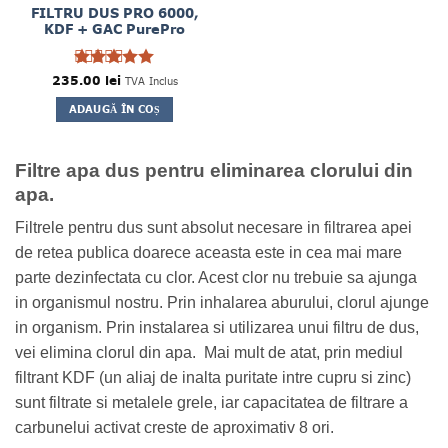
FILTRU DUS PRO 6000,
KDF + GAC PurePro
235.00
Evaluat la
lei
TVA Inclus
5
din 5
ADAUGĂ ÎN COȘ
Filtre apa dus pentru eliminarea clorului din
apa.
Filtrele pentru dus sunt absolut necesare in filtrarea apei
de retea publica doarece aceasta este in cea mai mare
parte dezinfectata cu clor. Acest clor nu trebuie sa ajunga
in organismul nostru. Prin inhalarea aburului, clorul ajunge
in organism. Prin instalarea si utilizarea unui filtru de dus,
vei elimina clorul din apa. Mai mult de atat, prin mediul
filtrant KDF (un aliaj de inalta puritate intre cupru si zinc)
sunt filtrate si metalele grele, iar capacitatea de filtrare a
carbunelui activat creste de aproximativ 8 ori.