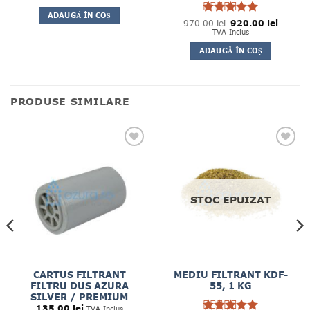
a
este:
fost:
1,325.00 lei.
ADAUGĂ ÎN COȘ
1,525.00 lei.
Prețul
Prețul
970.00
Evaluat la
lei
920.00
lei
inițial
curent
5
TVA Inclus
din 5
a
este:
fost:
920.00 
ADAUGĂ ÎN COȘ
970.00 lei.
PRODUSE SIMILARE
STOC EPUIZAT
CARTUS FILTRANT
MEDIU FILTRANT KDF-
FILTRU DUS AZURA
55, 1 KG
SILVER / PREMIUM
135.00
lei
TVA Inclus