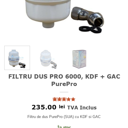
FILTRU DUS PRO 6000, KDF + GAC
PurePro
235.00
lei
Evaluat la
6
TVA Inclus
5
din 5 pe
baza a
Filtru de dus PurePro (SUA) cu KDF si GAC
evaluări de
la clienți
În stoc