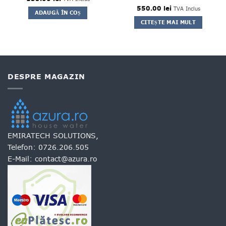
550.00
Evaluat la
lei
TVA Inclus
ADAUGĂ ÎN COȘ
5
din 5
CITEȘTE MAI MULT
DESPRE MAGAZIN
EMIRATECH SOLUTIONS,
Telefon:
0726.206.505
E-Mail:
contact@azura.ro