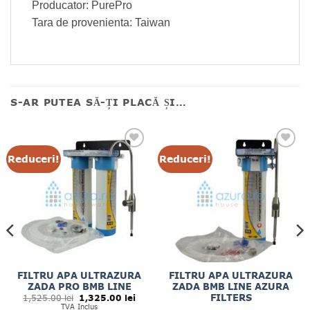
Producator: PurePro
Tara de provenienta: Taiwan
S-AR PUTEA SĂ-ȚI PLACĂ ȘI…
Reduceri!
Reduceri!
FILTRU APA ULTRAZURA
FILTRU APA ULTRAZURA
ZADA PRO BMB LINE
ZADA BMB LINE AZURA
Prețul
Prețul
FILTERS
1,525.00
lei
1,325.00
lei
inițial
curent
TVA Inclus