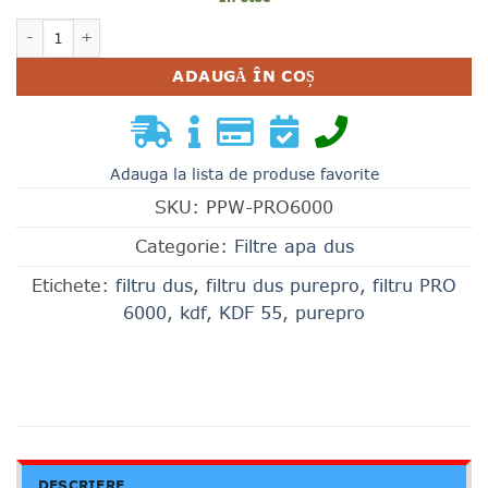
Cantitate FILTRU DUS PRO 6000, KDF + GAC PurePro
ADAUGĂ ÎN COȘ
Adauga la lista de produse favorite
SKU:
PPW-PRO6000
Categorie:
Filtre apa dus
Etichete:
filtru dus
,
filtru dus purepro
,
filtru PRO
6000
,
kdf
,
KDF 55
,
purepro
DESCRIERE