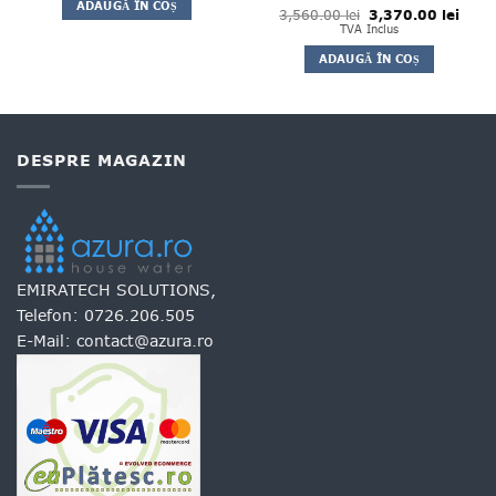
fost:
1,550.00 lei.
ADAUGĂ ÎN COȘ
1,700.00 lei.
Prețul
Prețul
3,560.00
Evaluat la
lei
3,370.00
lei
inițial
curen
5
TVA Inclus
din 5
a
este:
fost:
3,370
ADAUGĂ ÎN COȘ
3,560.00 lei.
DESPRE MAGAZIN
EMIRATECH SOLUTIONS,
Telefon:
0726.206.505
E-Mail:
contact@azura.ro