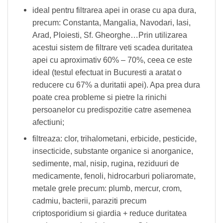
ideal pentru filtrarea apei in orase cu apa dura,
precum: Constanta, Mangalia, Navodari, Iasi,
Arad, Ploiesti, Sf. Gheorghe…Prin utilizarea
acestui sistem de filtrare veti scadea duritatea
apei cu aproximativ 60% – 70%, ceea ce este
ideal (testul efectuat in Bucuresti a aratat o
reducere cu 67% a duritatii apei). Apa prea dura
poate crea probleme si pietre la rinichi
persoanelor cu predispozitie catre asemenea
afectiuni;
filtreaza: clor, trihalometani, erbicide, pesticide,
insecticide, substante organice si anorganice,
sedimente, mal, nisip, rugina, reziduuri de
medicamente, fenoli, hidrocarburi poliaromate,
metale grele precum: plumb, mercur, crom,
cadmiu, bacterii, paraziti precum
criptosporidium si giardia + reduce duritatea