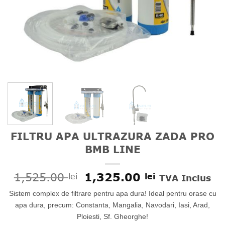
FILTRU APA ULTRAZURA ZADA PRO
BMB LINE
Prețul
Prețul
1,525.00
1,325.00
lei
lei
TVA Inclus
inițial
curent
Sistem complex de filtrare pentru apa dura! Ideal pentru orase cu
a
este:
fost:
1,325.00 le
apa dura, precum: Constanta, Mangalia, Navodari, Iasi, Arad,
1,525.00 lei.
Ploiesti, Sf. Gheorghe!