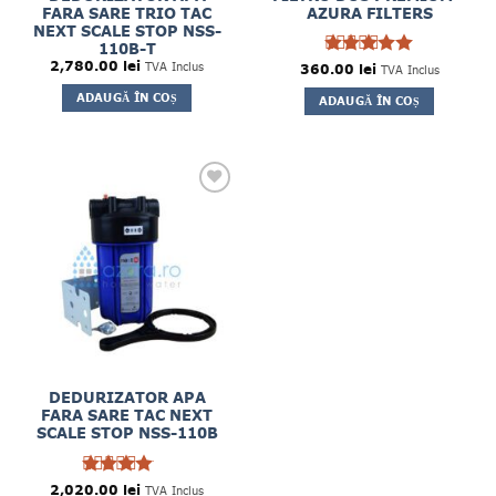
FARA SARE TRIO TAC
AZURA FILTERS
NEXT SCALE STOP NSS-
110B-T
2,780.00
lei
TVA Inclus
360.00
Evaluat la
lei
TVA Inclus
5
din 5
ADAUGĂ ÎN COȘ
ADAUGĂ ÎN COȘ
DEDURIZATOR APA
FARA SARE TAC NEXT
SCALE STOP NSS-110B
2,020.00
Evaluat
lei
TVA Inclus