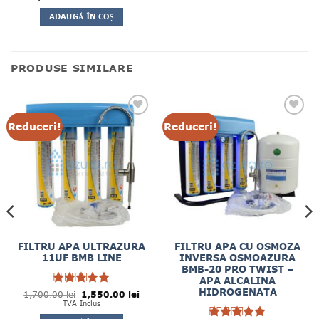
4
la
din
ADAUGĂ ÎN COȘ
5
PRODUSE SIMILARE
Reduceri!
Reduceri!
FILTRU APA ULTRAZURA
FILTRU APA CU OSMOZA
11UF BMB LINE
INVERSA OSMOAZURA
BMB-20 PRO TWIST –
APA ALCALINA
HIDROGENATA
Prețul
Prețul
1,700.00
Evaluat la
lei
1,550.00
lei
inițial
curent
4.89
TVA Inclus
din
a
este:
5