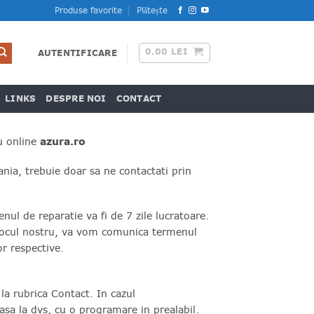
Produse favorite
Plătește
0.00
LEI
AUTENTIFICARE
LINKS
DESPRE NOI
CONTACT
u online
azura.ro
ia, trebuie doar sa ne contactati prin
l de reparatie va fi de 7 zile lucratoare.
 stocul nostru, va vom comunica termenul
r respective.
la rubrica Contact. In cazul
asa la dvs, cu o programare in prealabil.