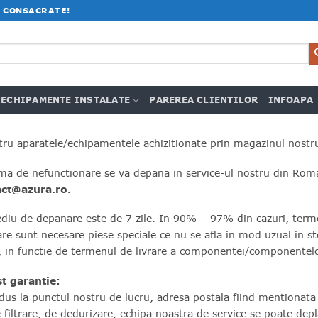
 CONSACRATE!
ECHIPAMENTE INSTALATE
PAREREA CLIENTILOR
INFOAPA
ru aparatele/echipamentele achizitionate prin magazinul nostr
ma de nefunctionare se va depana in service-ul nostru din Roman
act@azura.ro.
iu de depanare este de 7 zile. In 90% – 97% din cazuri, termenu
care sunt necesare piese speciale ce nu se afla in mod uzual in
 in functie de termenul de livrare a componentei/componentelo
st garantie:
dus la punctul nostru de lucru, adresa postala fiind mentionata 
filtrare, de dedurizare, echipa noastra de service se poate depl