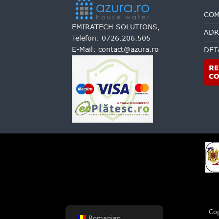
COM
EMIRATECH SOLUTIONS,
ADR
Telefon:
0726.206.505
E-Mail:
contact@azura.ro
DET
RE
C
Co
Romanian