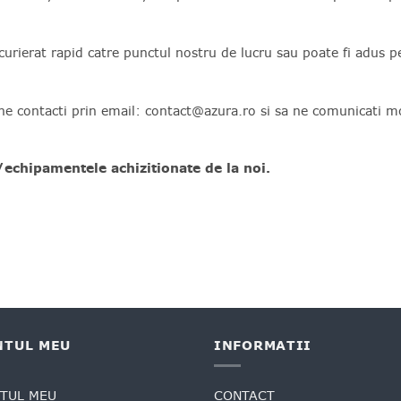
urierat rapid catre punctul nostru de lucru sau poate fi adus pe
 ne contacti prin email: contact@azura.ro si sa ne comunicati 
/echipamentele achizitionate de la noi.
NTUL MEU
INFORMATII
TUL MEU
CONTACT