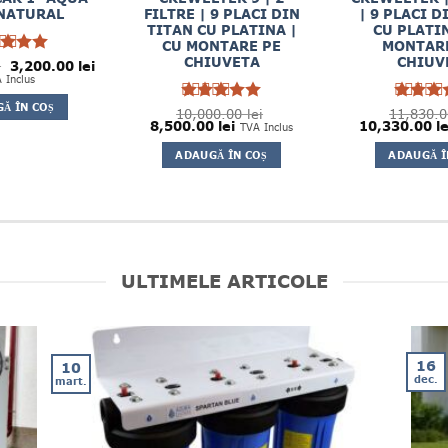
NATURAL
FILTRE | 9 PLACI DIN
| 9 PLACI D
TITAN CU PLATINA |
CU PLATIN
CU MONTARE PE
MONTAR
CHIUVETA
CHIUV
Prețul
Prețul
uat la
i
3,200.00
lei
inițial
curent
 Inclus
n 5
a
este:
fost:
3,200.00 lei.
Ă ÎN COȘ
3,900.00 lei.
10,000.00
Evaluat la
lei
11,830.
Evaluat 
Prețul
Prețul
Prețul
8,500.00
lei
10,330.00
le
5
5
TVA Inclus
din 5
din 
inițial
curent
inițial
a
este:
a
ADAUGĂ ÎN COȘ
ADAUGĂ Î
fost:
8,500.00 lei.
fost:
10,000.00 lei.
11,830.00 lei
ULTIMELE ARTICOLE
16
10
dec.
mart.