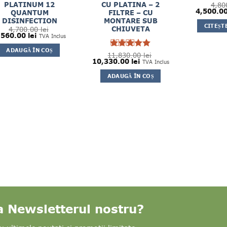
PLATINUM 12
CU PLATINA – 2
4,80
Prețul
4,500.0
QUANTUM
FILTRE – CU
inițial
DISINFECTION
MONTARE SUB
a
CITEȘT
fost:
CHIUVETA
4,700.00
lei
ețul
Prețul
4,800.00 
,560.00
lei
TVA Inclus
ițial
curent
este:
ADAUGĂ ÎN COȘ
st:
3,560.00 lei.
11,830.00
Evaluat la
lei
700.00 lei.
Prețul
Prețul
10,330.00
lei
5
TVA Inclus
din 5
inițial
curent
a
este:
ADAUGĂ ÎN COȘ
fost:
10,330.00 lei.
11,830.00 lei.
la Newsletterul nostru?