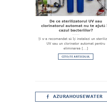
si hidrogenata
De ce sterilizatorul UV sau
u ionizatorul
clorinatorul automat nu te ajută 
Magurele
cazul bacteriilor?
de apa model cu
Ți s-a recomandat să îți instalezi un sterili
produce apa [...]
UV sau un clorinator automat pentru
eliminarea [...]
OLUL
CITEȘTE ARTICOLUL
AZURAHOUSEWATER