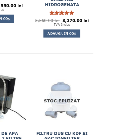
HIDROGENATA
ețul
Prețul
la
,550.00
lei
ițial
curent
lus
in
este:
st:
1,550.00 lei.
N COȘ
700.00 lei.
Prețul
Prețul
3,560.00
Evaluat la
lei
3,370.00
lei
inițial
curent
5
TVA Inclus
din 5
a
este:
fost:
3,370.00 lei.
ADAUGĂ ÎN COȘ
3,560.00 lei.
STOC EPUIZAT
 DE APA
FILTRU DUS CU KDF SI
 2 FILTRE
GAC IONFILTER