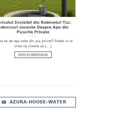
ricolul Invizibil din Robinetul Tău:
devăruri Șocante Despre Apa din
Puțurile Private
a ta de apă este din puț privat? Poate că ai
vrea ca cineva să [...]
CITEȘTE ARTICOLUL
AZURA-HOUSE-WATER