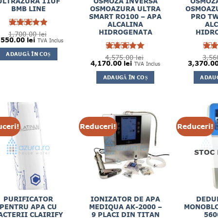
ULTRAZURA 11UF
OSMOZA INVERSA
OSMOZA
BMB LINE
OSMOAZURA ULTRA
OSMOAZU
SMART RO100 – APA
PRO TW
ALCALINA
AL
HIDROGENATA
HIDR
1,700.00
Evaluat la
lei
ețul
Prețul
,550.00
lei
4.89
TVA Inclus
din
ițial
curent
5
este:
ADAUGĂ ÎN COȘ
st:
1,550.00 lei.
4,575.00
Evaluat la
lei
3,56
Eval
700.00 lei.
Prețul
Prețul
Prețul
4,170.00
lei
3,370.0
5
5
TVA Inclus
din 5
di
inițial
curent
inițial
a
este:
a
ADAUGĂ ÎN COȘ
ADAUG
fost:
4,170.00 lei.
fost:
4,575.00 lei.
3,560.00 
ceri!
Reduceri!
Reduceri!
STOC 
PURIFICATOR
IONIZATOR DE APA
DEDU
PENTRU APA CU
MEDIQUA AK-2000 –
MONOBLO
ACTERII CLAIRIFY
9 PLACI DIN TITAN
560