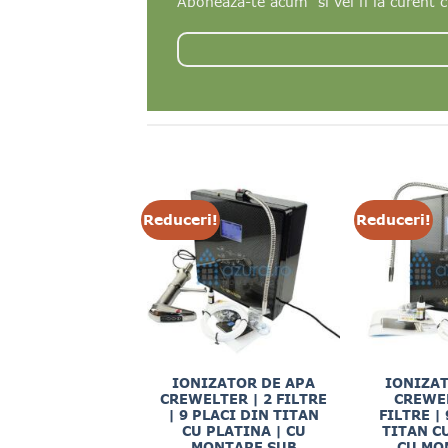
Aboneaza-te acum si vei fi la curent c
!
Reduceri!
Reduceri!
ILTRU APA
IONIZATOR DE APA
IONIZAT
ZURA ZADA PRO
CREWELTER | 2 FILTRE
CREWEL
BMB LINE
| 9 PLACI DIN TITAN
FILTRE |
Prețul
Prețul
CU PLATINA | CU
TITAN C
0
lei
1,325.00
lei
inițial
curent
TVA Inclus
MONTARE SUB
CU MO