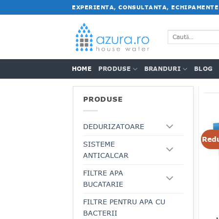
Salt
EXPERIENTA, CONSULTANTA, ECHIPAMENTE
la
conținut
Caută
după:
HOME
PRODUSE
BRANDURI
BLOG
PRODUSE
DEDURIZATOARE
Redu
SISTEME
ANTICALCAR
FILTRE APA
BUCATARIE
FILTRE PENTRU APA CU
BACTERII