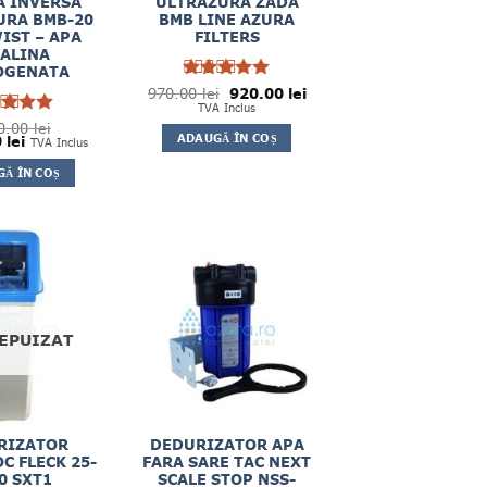
 INVERSA
ULTRAZURA ZADA
RA BMB-20
BMB LINE AZURA
IST – APA
FILTERS
CALINA
OGENATA
Prețul
Prețul
970.00
Evaluat la
lei
920.00
lei
inițial
curent
5
TVA Inclus
din 5
a
este:
0.00
uat la
lei
fost:
920.00 lei.
Prețul
ADAUGĂ ÎN COȘ
0
lei
TVA Inclus
970.00 lei.
n 5
curent
este:
Ă ÎN COȘ
3,370.00 lei.
lei.
EPUIZAT
RIZATOR
DEDURIZATOR APA
C FLECK 25-
FARA SARE TAC NEXT
0 SXT1
SCALE STOP NSS-