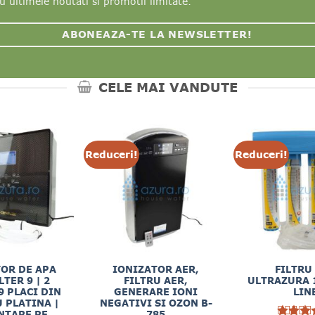
u ultimele noutati si promotii limitate.
ABONEAZA-TE LA NEWSLETTER!
CELE MAI VANDUTE
Reduceri!
Reduceri!
OR DE APA
IONIZATOR AER,
FILTRU
TER 9 | 2
FILTRU AER,
ULTRAZURA 
 9 PLACI DIN
GENERARE IONI
LIN
U PLATINA |
NEGATIVI SI OZON B-
NTARE PE
785