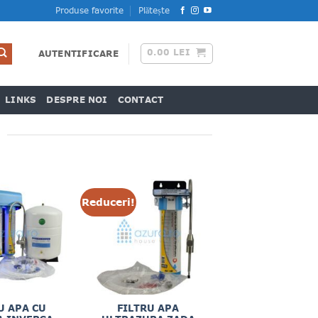
Produse favorite
Plătește
0.00
LEI
AUTENTIFICARE
LINKS
DESPRE NOI
CONTACT
Reduceri!
U APA CU
FILTRU APA