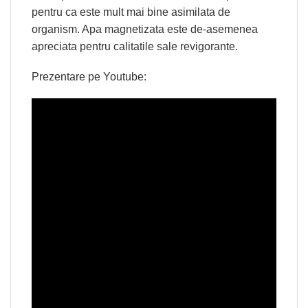
pentru ca este mult mai bine asimilata de
organism. Apa magnetizata este de-asemenea
apreciata pentru calitatile sale revigorante.
Prezentare pe Youtube: