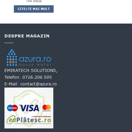
inițial
curent
5
TVA Inclus
din 5
a
este:
fost:
1,175.00 lei.
CITEȘTE MAI MULT
1,350.00 lei.
DESPRE MAGAZIN
EMIRATECH SOLUTIONS,
Telefon:
0726.206.505
E-Mail:
contact@azura.ro