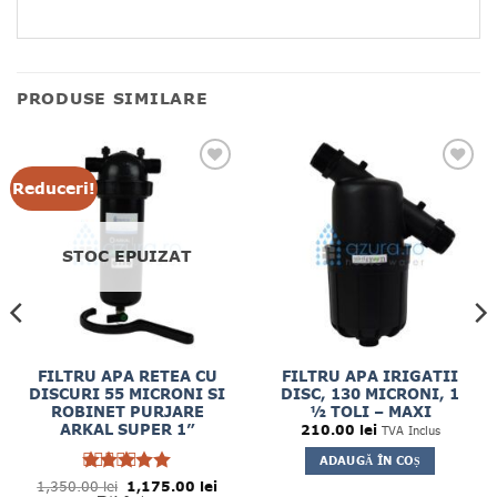
PRODUSE SIMILARE
Reduceri!
STOC EPUIZAT
FILTRU APA RETEA CU
FILTRU APA IRIGATII
DISCURI 55 MICRONI SI
DISC, 130 MICRONI, 1
ROBINET PURJARE
½ TOLI – MAXI
ARKAL SUPER 1”
210.00
lei
TVA Inclus
ADAUGĂ ÎN COȘ
Prețul
Prețul
1,350.00
Evaluat la
lei
1,175.00
lei