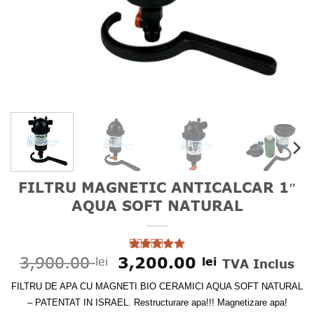
FILTRU MAGNETIC ANTICALCAR 1″
AQUA SOFT NATURAL
Prețul
Prețul
3,900.00
3,200.00
lei
lei
Evaluat la
TVA Inclus
5
din 5 pe
inițial
curent
baza unei
F
ILTRU DE APA CU MAGNETI BIO CERAMICI AQUA SOFT NATURAL
a
este:
singure
fost:
3,200.00 le
– PATENTAT IN ISRAEL. Restructurare apa!!! Magnetizare apa!
evaluări