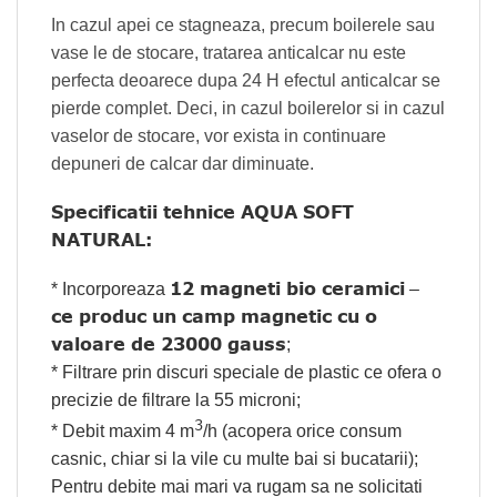
In cazul apei ce stagneaza, precum boilerele sau
vase le de stocare, tratarea anticalcar nu este
perfecta deoarece dupa 24 H efectul anticalcar se
pierde complet. Deci, in cazul boilerelor si in cazul
vaselor de stocare, vor exista in continuare
depuneri de calcar dar diminuate.
Specificatii tehnice AQUA SOFT
NATURAL:
12 magneti bio ceramici
* Incorporeaza
–
ce produc un camp magnetic cu o
valoare de 23000 gauss
;
* Filtrare prin discuri speciale de plastic ce ofera o
precizie de filtrare la 55 microni;
3
* Debit maxim 4 m
/h (acopera orice consum
casnic, chiar si la vile cu multe bai si bucatarii);
Pentru debite mai mari va rugam sa ne solicitati