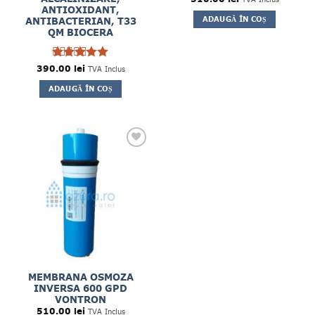
ANTIOXIDANT,
ADAUGĂ ÎN COȘ
ANTIBACTERIAN, T33
QM BIOCERA
390.00
Evaluat la
lei
TVA Inclus
5
din 5
ADAUGĂ ÎN COȘ
MEMBRANA OSMOZA
INVERSA 600 GPD
VONTRON
510.00
lei
TVA Inclus