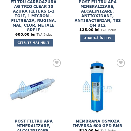
FILTRU CARBOAZURA
POST FILTRU APA
AG TRIO CLEAR 10
MINERALIZARE,
AZURA FILTERS 1-2
ALCALINIZARE,
TOLI, 1 MICRON –
ANTIOXIDANT,
FILTREAZA, RUGINA,
ANTIBACTERIAN, T33
MAL, CLOR, METALE
QM B12
GRELE
125.00
lei
TVA Inclus
600.00
lei
TVA Inclus
ADAUGĂ ÎN COȘ
CITEȘTE MAI MULT
POST FILTRU APA
MEMBRANA OSMOZA
MINERALIZARE,
INVERSA 600 GPD BMB
ALCALINIZARE,
510.00
lei
TVA Inclus