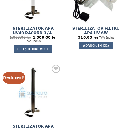
STERILIZATOR APA
STERILIZATOR FILTRU
UV40 RACORD 3/4″
APA UV 6W
Prețul
Prețul
1,800.00
lei
1,500.00
lei
310.00
lei
TVA Inclus
inițial
curent
TVA Inclus
a
este:
ADAUGĂ ÎN COȘ
fost:
1,500.00 lei.
CITEȘTE MAI MULT
1,800.00 lei.
Reduceri!
STERILIZATOR APA