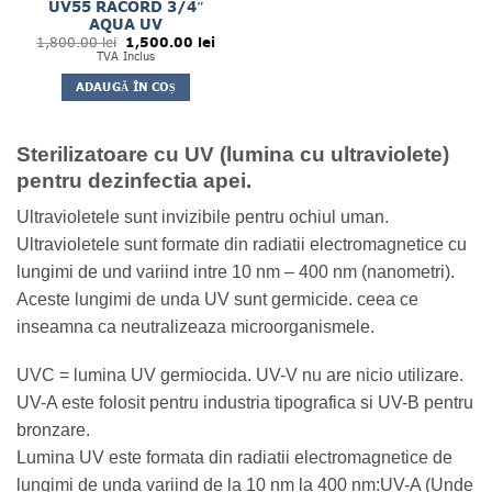
UV55 RACORD 3/4″
AQUA UV
Prețul
Prețul
1,800.00
lei
1,500.00
lei
inițial
curent
TVA Inclus
a
este:
fost:
1,500.00 lei.
ADAUGĂ ÎN COȘ
1,800.00 lei.
Sterilizatoare cu UV (lumina cu ultraviolete)
pentru dezinfectia apei.
Ultravioletele sunt invizibile pentru ochiul uman.
Ultravioletele sunt formate din radiatii electromagnetice cu
lungimi de und variind intre 10 nm – 400 nm (nanometri).
Aceste lungimi de unda UV sunt germicide. ceea ce
inseamna ca neutralizeaza microorganismele.
UVC = lumina UV germiocida. UV-V nu are nicio utilizare.
UV-A este folosit pentru industria tipografica si UV-B pentru
bronzare.
Lumina UV este formata din radiatii electromagnetice de
lungimi de unda variind de la 10 nm la 400 nm:UV-A (Unde