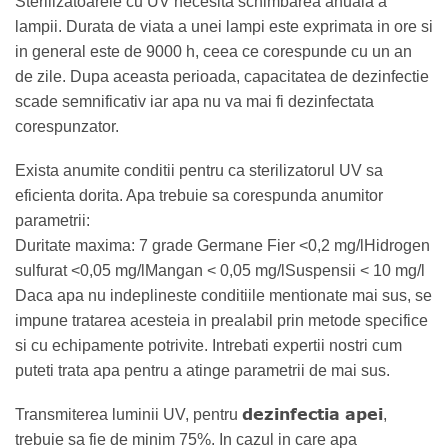
Sterilizatoarele cu UV necesita schimbarea anuala a
lampii. Durata de viata a unei lampi este exprimata in ore si
in general este de 9000 h, ceea ce corespunde cu un an
de zile. Dupa aceasta perioada, capacitatea de dezinfectie
scade semnificativ iar apa nu va mai fi dezinfectata
corespunzator.
Exista anumite conditii pentru ca sterilizatorul UV sa
eficienta dorita. Apa trebuie sa corespunda anumitor
parametrii:
Duritate maxima: 7 grade Germane Fier <0,2 mg/lHidrogen
sulfurat <0,05 mg/lMangan < 0,05 mg/lSuspensii < 10 mg/l
Daca apa nu indeplineste conditiile mentionate mai sus, se
impune tratarea acesteia in prealabil prin metode specifice
si cu echipamente potrivite. Intrebati expertii nostri cum
puteti trata apa pentru a atinge parametrii de mai sus.
dezinfectia apei
Transmiterea luminii UV, pentru
,
trebuie sa fie de minim 75%. In cazul in care apa