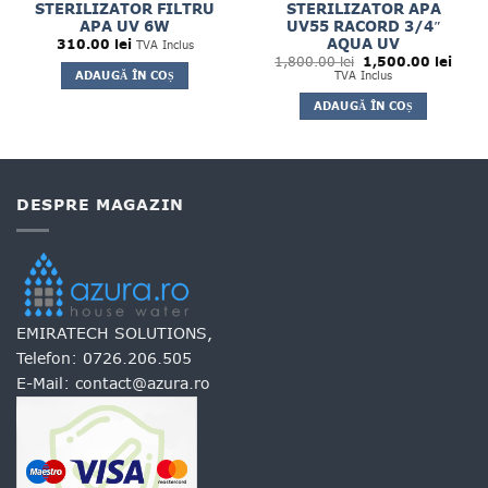
STERILIZATOR FILTRU
STERILIZATOR APA
APA UV 6W
UV55 RACORD 3/4″
AQUA UV
310.00
lei
TVA Inclus
Prețul
Prețul
1,800.00
lei
1,500.00
lei
inițial
curen
ADAUGĂ ÎN COȘ
TVA Inclus
a
este:
fost:
1,500
ADAUGĂ ÎN COȘ
1,800.00 lei.
DESPRE MAGAZIN
EMIRATECH SOLUTIONS,
Telefon:
0726.206.505
E-Mail:
contact@azura.ro