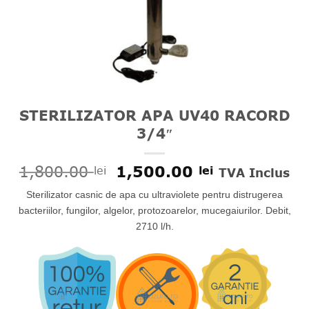
STERILIZATOR APA UV40 RACORD
3/4″
Prețul
Prețul
1,800.00
1,500.00
lei
lei
TVA Inclus
inițial
curent
Sterilizator casnic de apa cu ultraviolete pentru distrugerea
a
este:
fost:
1,500.00 le
bacteriilor, fungilor, algelor, protozoarelor, mucegaiurilor. Debit,
1,800.00 lei.
2710 l/h.