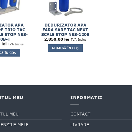
ZATOR APA
DEDURIZATOR APA
E TRIO TAC
FARA SARE TAC NEXT
E STOP NSS-
SCALE STOP NSS-120B
0B-T
2,850.00
lei
TVA Inclus
0
lei
TVA Inclus
ADAUGĂ ÎN COȘ
Ă ÎN COȘ
NTUL MEU
INFORMATII
TUL MEU
CONTACT
ENZILE MELE
LIVRARE