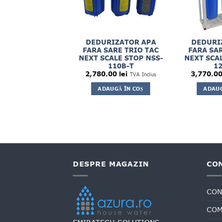
DEDURIZATOR APA
DEDURI
FARA SARE TRIO TAC
FARA SAR
NEXT SCALE STOP NSS-
NEXT SCAL
110B-T
12
2,780.00
lei
3,770.0
TVA Inclus
ADAUGĂ ÎN COȘ
ADAUG
DESPRE MAGAZIN
CO
CON
COM