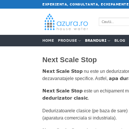
Salt
EXPERIENTA, CONSULTANTA, ECHIPAMENTE
la
conținut
Caută
după:
HOME
PRODUSE
BRANDURI
BLOG
Next Scale Stop
Next Scale Stop
nu este un dedurizator 
apa dur
dezavanatajele specifice. Astfel,
Next Scale Stop
este un echipament ma
dedurizator clasic
.
Dedurizatoarele clasice (pe baza de sare) a
(aparatura comerciala si industriala).