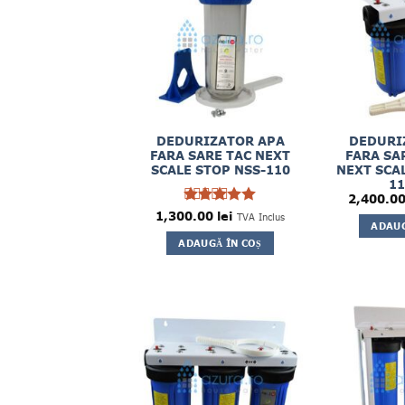
DEDURIZATOR APA
DEDURI
FARA SARE TAC NEXT
FARA SA
SCALE STOP NSS-110
NEXT SCAL
11
2,400.0
1,300.00
Evaluat la
lei
TVA Inclus
ADAUG
5
din 5
ADAUGĂ ÎN COȘ