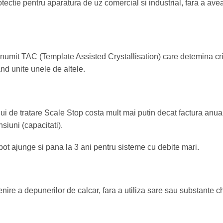
tectie pentru aparatura de uz comercial si industrial, fara a ave
umit TAC (Template Assisted Crystallisation) care detemina cri
d unite unele de altele.
ui de tratare Scale Stop costa mult mai putin decat factura anual
siuni (capacitati).
t ajunge si pana la 3 ani pentru sisteme cu debite mari.
ire a depunerilor de calcar, fara a utiliza sare sau substante c