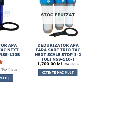
STOC EPUIZAT
TOR APA
DEDURIZATOR APA
TAC NEXT
FARA SARE TRIO TAC
NSS-110B
NEXT SCALE STOP 1-2
TOLI NSS-110-T
1,700.00
lei
TVA Inclus
TVA Inclus
CITEȘTE MAI MULT
n
N COȘ