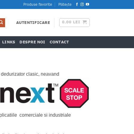
Produse favorite
Plătește
0.00
LEI
AUTENTIFICARE
LINKS
DESPRE NOI
CONTACT
n dedurizator clasic, neavand
licatiile comerciale si industriale