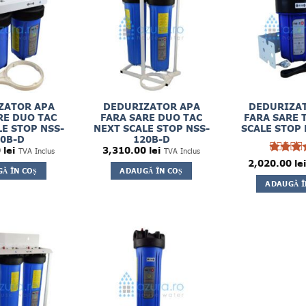
ZATOR APA
DEDURIZATOR APA
DEDURIZA
RE DUO TAC
FARA SARE DUO TAC
FARA SARE 
E STOP NSS-
NEXT SCALE STOP NSS-
SCALE STOP 
0B-D
120B-D
0
lei
3,310.00
lei
TVA Inclus
TVA Inclus
2,020.00
Evaluat
lei
Ă ÎN COȘ
ADAUGĂ ÎN COȘ
4
la
di
ADAUGĂ Î
5