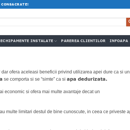
 CONSACRATE!
ECHIPAMENTE INSTALATE
PAREREA CLIENTILOR
INFOAPA
dar ofera aceleasi beneficii privind utilizarea apei dure ca si u
a
apa dedurizata.
se comporta si se “simte” ca si
i economic si ofera mai multe avantaje decat un
u multe limitari destul de bine cunoscute, in ceea ce priveste ap