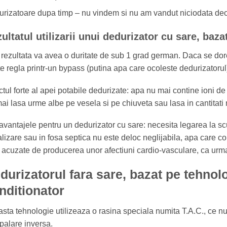
rizatoare dupa timp – nu vindem si nu am vandut niciodata d
ultatul utilizarii unui dedurizator cu sare, baz
rezultata va avea o duritate de sub 1 grad german. Daca se dore
e regla printr-un bypass (putina apa care ocoleste dedurizatorul
tul forte al apei potabile dedurizate: apa nu mai contine ioni d
ai lasa urme albe pe vesela si pe chiuveta sau lasa in cantitati
vantajele pentru un dedurizator cu sare: necesita legarea la sc
lizare sau in fosa septica nu este deloc neglijabila, apa care co
 acuzate de producerea unor afectiuni cardio-vasculare, ca urmar
durizatorul fara sare, bazat pe tehnol
nditionator
sta tehnologie utilizeaza o rasina speciala numita T.A.C., ce nu
palare inversa.