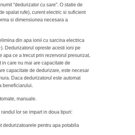
 numit “dedurizator cu sare”. O statie de
spalat rufe), curent electric si suficient
e forma si dimensiunea necesara a
limina din apa ionii cu sarcina electrica
). Dedurizatorul opreste acesti ioni pe
 apa ce a trecut prin rezervorul presurizat,
 in care nu mai are capacitate de
are capacitate de dedurizare, este necesar
amura. Daca dedurizatorul este automat
 beneficiarului.
automate, manuale.
andul lor se impart in doua tipuri:
nt dedurizatoarele pentru apa potabila