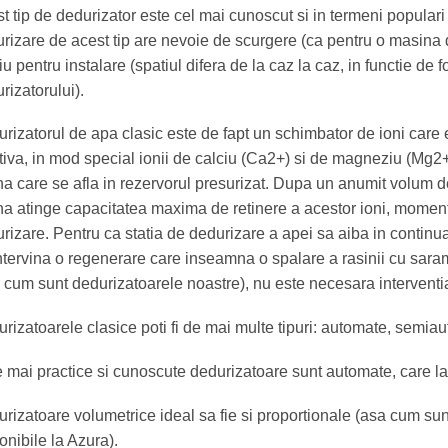
t tip de dedurizator este cel mai cunoscut si in termeni populari
rizare de acest tip are nevoie de scurgere (ca pentru o masina de 
iu pentru instalare (spatiul difera de la caz la caz, in functie d
rizatorului).
rizatorul de apa clasic este de fapt un schimbator de ioni care e
tiva, in mod special ionii de calciu (Ca2+) si de magneziu (Mg2+
na care se afla in rezervorul presurizat. Dupa un anumit volum de
na atinge capacitatea maxima de retinere a acestor ioni, moment
rizare. Pentru ca statia de dedurizare a apei sa aiba in continu
ntervina o regenerare care inseamna o spalare a rasinii cu sar
 cum sunt dedurizatoarele noastre), nu este necesara interventia
rizatoarele clasice poti fi de mai multe tipuri: automate, semi
 mai practice si cunoscute dedurizatoare sunt automate, care la r
rizatoare volumetrice ideal sa fie si proportionale (asa cum su
onibile la Azura).