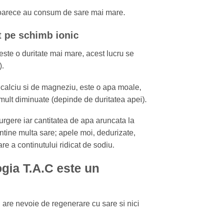
eoarece au consum de sare mai mare.
at pe schimb ionic
ste o duritate mai mare, acest lucru se
).
e calciu si de magneziu, este o apa moale,
 mult diminuate (depinde de duritatea apei).
urgere iar cantitatea de apa aruncata la
ntine multa sare; apele moi, dedurizate,
e a continutului ridicat de sodiu.
ogia T.A.C este un
 are nevoie de regenerare cu sare si nici