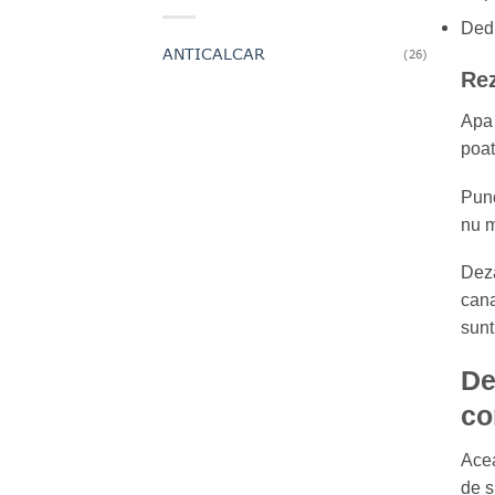
Dedu
ANTICALCAR
(26)
Rez
Apa 
poat
Punc
nu m
Deza
cana
sunt
De
co
Acea
de s