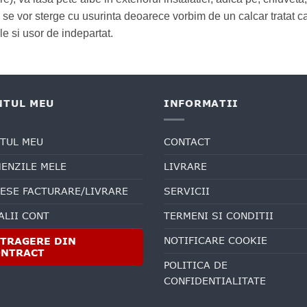
 se vor sterge cu usurinta deoarece vorbim de un calcar tratat 
e si usor de indepartat.
NTUL MEU
INFORMATII
TUL MEU
CONTACT
ENZILE MELE
LIVRARE
ESE FACTURARE/LIVRARE
SERVICII
ALII CONT
TERMENI SI CONDITII
NOTIFICARE COOKIE
TRAGERE DIN
ONTRACT
POLITICA DE
CONFIDENTIALITATE