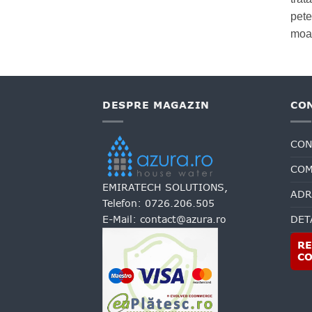
pete
moal
DESPRE MAGAZIN
CO
CON
COM
EMIRATECH SOLUTIONS,
ADR
Telefon:
0726.206.505
E-Mail:
contact@azura.ro
DET
RE
C