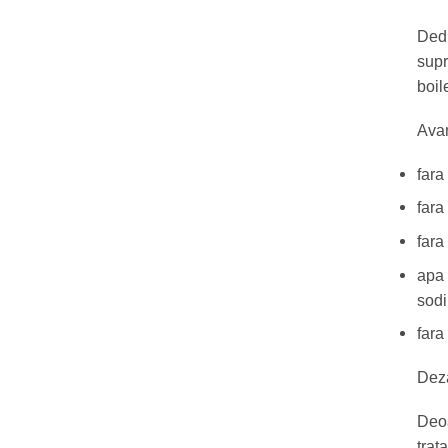
Dedu
supr
boil
Avan
fara
fara
fara
apa 
sodi
fara
Deza
Deoa
trat