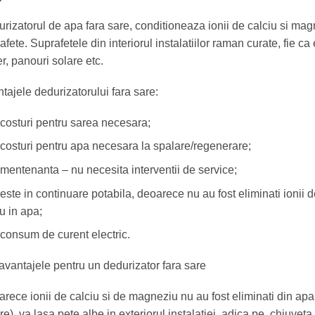
rizatorul de apa fara sare, conditioneaza ionii de calciu si mag
afete. Suprafetele din interiorul instalatiilor raman curate, fie 
er, panouri solare etc.
tajele dedurizatorului fara sare:
 costuri pentru sarea necesara;
 costuri pentru apa necesara la spalare/regenerare;
 mentenanta – nu necesita interventii de service;
este in continuare potabila, deoarece nu au fost eliminati ionii 
u in apa;
 consum de curent electric.
vantajele pentru un dedurizator fara sare
rece ionii de calciu si de magneziu nu au fost eliminati din ap
are), va lasa pete albe in exteriorul instalatiei, adica pe, chiuvet