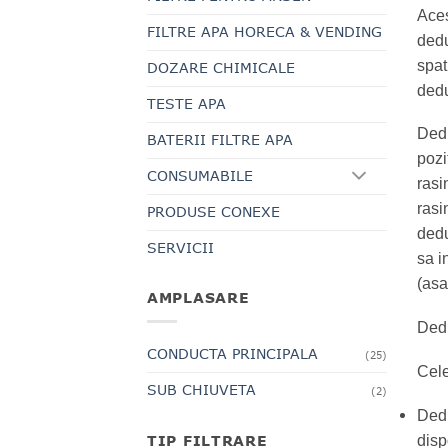
Aces
FILTRE APA HORECA & VENDING
dedu
spat
DOZARE CHIMICALE
dedu
TESTE APA
Dedu
BATERII FILTRE APA
pozi
CONSUMABILE
rasi
rasi
PRODUSE CONEXE
dedu
SERVICII
sa i
(asa
AMPLASARE
Dedu
CONDUCTA PRINCIPALA
(25)
Cele
SUB CHIUVETA
(2)
Dedu
TIP FILTRARE
disp