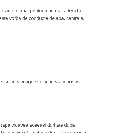
neziu din apa, pentru a nu mai adera la
ca este vorba de conducte de apa, centrala,
de calciu si magneziu si nu s-a introdus
a (apa va avea aceeasi duritate dupa
a, baterii, vesela, cabina dus. Totusi aceste