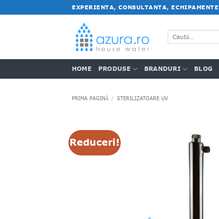
Salt
EXPERIENTA, CONSULTANTA, ECHIPAMENTE
la
conținut
Caută
după:
HOME
PRODUSE
BRANDURI
BLOG
PRIMA PAGINĂ
/
STERILIZATOARE UV
Reduceri!