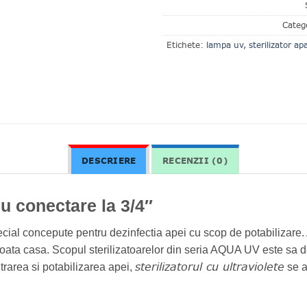
Categ
Etichete:
lampa uv
,
sterilizator ap
DESCRIERE
RECENZII (0)
u conectare la 3/4″
pecial concepute pentru dezinfectia apei cu scop de potabilizare
oata casa. Scopul sterilizatoarelor din seria AQUA UV este sa d
sterilizatorul cu ultraviolete
trarea si potabilizarea apei,
se a