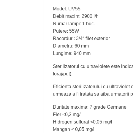
Model: UV55
Debit maxim: 2900 l/h
Numar lampi: 1 buc.
Putere: 55W
Racorduri: 3/4″ filet exterior
Diametru: 60 mm
Lungime: 940 mm
Sterilizatorul cu ultraviolete este indi
foraj/put).
Eficienta sterilizatorului cu ultraviol
urmeaza a fi tratata sa aiba urmatorii p
Duritate maxima: 7 grade Germane
Fier <0,2 mg/l
Hidrogen sulfurat <0,05 mg/l
Mangan < 0,05 mg/l