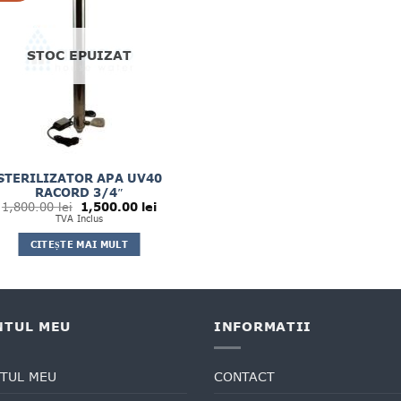
STOC EPUIZAT
STERILIZATOR APA UV40
RACORD 3/4″
Prețul
Prețul
1,800.00
lei
1,500.00
lei
inițial
curent
TVA Inclus
a
este:
fost:
1,500.00 lei.
CITEȘTE MAI MULT
1,800.00 lei.
NTUL MEU
INFORMATII
TUL MEU
CONTACT