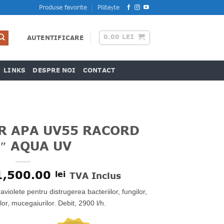
Produse favorite
Plătește
0.00
LEI
AUTENTIFICARE
LINKS
DESPRE NOI
CONTACT
R APA UV55 RACORD
″ AQUA UV
Prețul
Prețul
1,500.00
lei
TVA Inclus
nițial
curent
aviolete pentru distrugerea bacteriilor, fungilor,
a
este:
fost:
1,500.00 lei.
lor, mucegaiurilor. Debit, 2900 l/h.
1,800.00 lei.