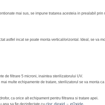
entionate mai sus, se impune tratarea acesteia in prealabil pri
tat astfel incat se poate monta vertical/orizontal. Ideal, se va mo
te de filtrare 5 microni, inaintea sterilizatorului UV.
a mai multe echipamente de tratare, sterilizatorul se va monta ca 
ofor, ca orice alt echipament pentru filtrarea si tratare apei.
clor dioxid – eOxide
u apa sa fie dezinfectate cu
.