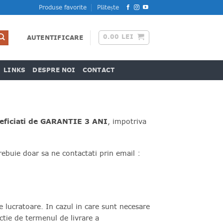
Produse favorite
Plătește
0.00
LEI
AUTENTIFICARE
LINKS
DESPRE NOI
CONTACT
eficiati de GARANTIE 3 ANI
, impotriva
ebuie doar sa ne contactati prin email :
 lucratoare. In cazul in care sunt necesare
tie de termenul de livrare a