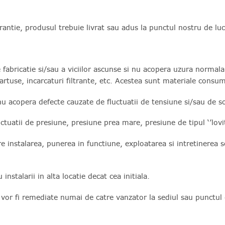
arantie, produsul trebuie livrat sau adus la punctul nostru de l
fabricatie si/sau a viciilor ascunse si nu acopera uzura normala 
artuse, incarcaturi filtrante, etc. Acestea sunt materiale consum
nu acopera defecte cauzate de fluctuatii de tensiune si/sau de so
tuatii de presiune, presiune prea mare, presiune de tipul ‘’lovi
re instalarea, punerea in functiune, exploatarea si intretinerea
instalarii in alta locatie decat cea initiala.
 vor fi remediate numai de catre vanzator la sediul sau punctul 