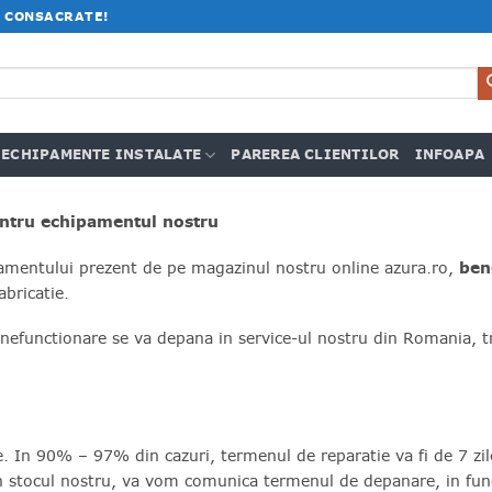
 CONSACRATE!
ECHIPAMENTE INSTALATE
PAREREA CLIENTILOR
INFOAPA
entru echipamentul nostru
ipamentului prezent de pe magazinul nostru online azura.ro,
ben
abricatie.
nefunctionare se va depana in service-ul nostru din Romania, tr
 In 90% – 97% din cazuri, termenul de reparatie va fi de 7 zile
in stocul nostru, va vom comunica termenul de depanare, in func