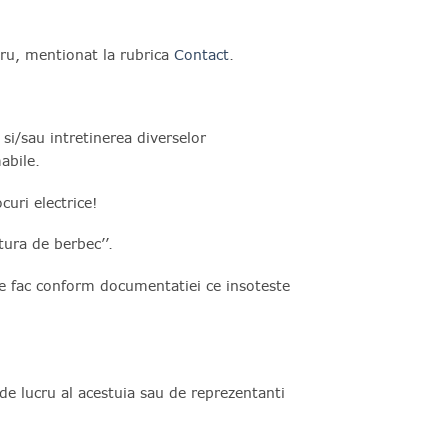
ucru, mentionat la rubrica
Contact
.
si/sau intretinerea diverselor
abile.
curi electrice!
tura de berbec’’.
 se fac conform documentatiei ce insoteste
de lucru al acestuia sau de reprezentanti