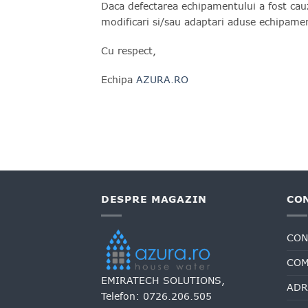
Daca defectarea echipamentului a fost cauz
modificari si/sau adaptari aduse echipamente
Cu respect,
Echipa
AZURA.RO
DESPRE MAGAZIN
CO
CON
COM
EMIRATECH SOLUTIONS,
ADR
Telefon:
0726.206.505