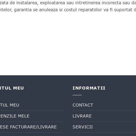
ata de instalarea, exploatarea sau intretinerea incorecta sau da
lor, garantia se anuleaza si costul reparatiilor va fi suportat d
NTUL MEU
INFORMATII
TUL MEU
CONTACT
ENZILE MELE
LIVRARE
ESE FACTURARE/LIVRARE
SERVICII