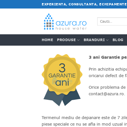
Salt
EXPERIENTA, CONSULTANTA, ECHIPAMENTE
la
conținut
Caută
după:
HOME
PRODUSE
BRANDURI
BLOG
3 ani Garantie p
Prin achizitia ech
oricarui defect de f
Orice problema de 
contact@azura.ro.
Termenul mediu de depanare este de 7 zile.
piese speciale ce nu se afla in mod uzual 