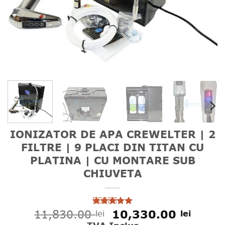
IONIZATOR DE APA CREWELTER | 2
FILTRE | 9 PLACI DIN TITAN CU
PLATINA | CU MONTARE SUB
CHIUVETA
Prețul
Prețu
11,830.00
10,330.00
lei
lei
Evaluat la
5
din 5 pe
inițial
curen