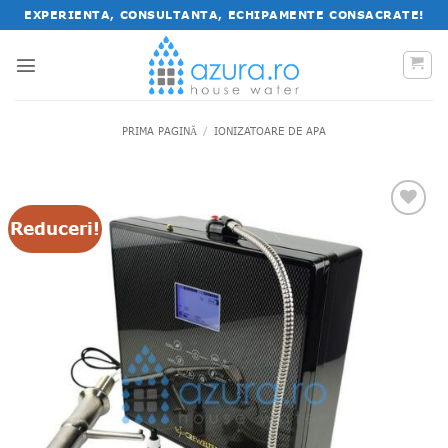
Salt
EXPERIENTA, CONSULTANTA, ECHIPAMENTE CONSACRATE!
la
conținut
PRIMA PAGINĂ
/
IONIZATOARE DE APA
Reduceri!