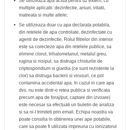
Se utilizeaza apa acida pentru uz extern, cu
multiple aplicatii: dezinfectie, arsuri, iritatii,
matreata si multe altele;
Se utilizeaza doar cu apa declarata potabila,
din retelele de apa controlate, dezinfectate cu
agenti de dezinfectie. Rolul filtrelor din interior
este sa corecteze apa din retelele publice, sa
elimine clorul, trihalometanul, metalul greu,
rugina si nisipul, sa distruga chisturile de
criptosporidium si giardia (ce sunt rezistente la
clor) sa distruga bacterii si virusuri, ce pot
contamina accidental apa. In cazul in care apa
dvs. nu este dintr-o retea publica si verificata
precum apa de foraj/put, captare din izvoare)
este necesar sa efectuati un buletin de analiza
si sa ni-l trimiteti prin email. Echipa noastra va
poate consilia in obtinerea unei ape potabile,
care sa poate fi utilizata impreuna cu ionizatorul