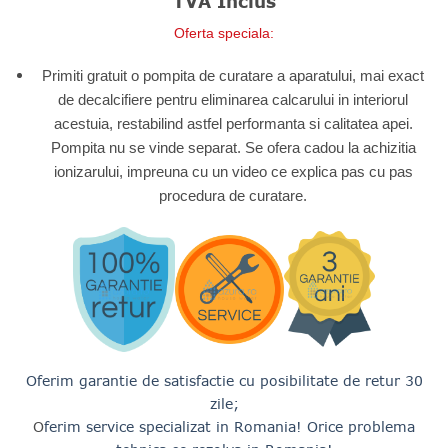
TVA Inclus
baza unei
a
este:
singure
Oferta speciala:
fost:
10,33
evaluări
11,830.00 lei.
Primiti gratuit o pompita de curatare a aparatului, mai exact
de decalcifiere pentru eliminarea calcarului in interiorul
acestuia, restabilind astfel performanta si calitatea apei.
Pompita nu se vinde separat. Se ofera cadou la achizitia
ionizarului, impreuna cu un video ce explica pas cu pas
procedura de curatare.
Oferim garantie de satisfactie cu posibilitate de retur 30
zile;
O
ferim service specializat in Romania! Orice problema