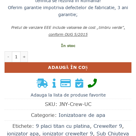
tehnica se rezolva in Romania!
Oferim garantie impotriva defectelor de fabricatie, 3 ani
garantie
;
Pretul de vanzare EEE include valoarea de cost „timbru verde”
,
conform OUG 5/2015
În stoc
Cantitate IONIZATOR DE APA CREWELTER | 2 FILTRE | 9 
ADAUGĂ ÎN COȘ
Adauga la lista de produse favorite
SKU:
JNY-Crew-UC
Categorie:
Ionizatoare de apa
Etichete:
9 placi titan cu platina
,
Crewelter 9
,
ionizator apa
,
ionizator crewelter 9
,
Sub Chiuteva