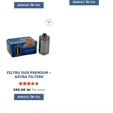
a
este:
ADAUGĂ ÎN COȘ
5
fost:
3,200.00 lei.
ADAUGĂ ÎN COȘ
3,900.00 lei.
FILTRU DUS PREMIUM –
AZURA FILTERS
360.00
Evaluat la
lei
TVA Inclus
5
din 5
ADAUGĂ ÎN COȘ