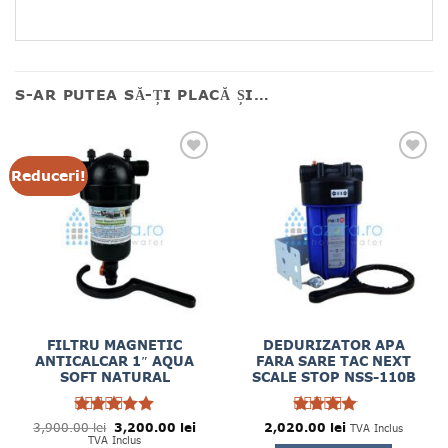
S-AR PUTEA SĂ-ȚI PLACĂ ȘI…
Reduceri!
FILTRU MAGNETIC
DEDURIZATOR APA
ANTICALCAR 1″ AQUA
FARA SARE TAC NEXT
SOFT NATURAL
SCALE STOP NSS-110B
Prețul
Prețul
3,900.00
Evaluat la
lei
3,200.00
lei
2,020.00
Evaluat
lei
TVA Inclus
inițial
curent
5
4
TVA Inclus
din 5
la
din