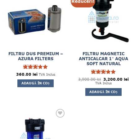
Reduceri!
FILTRU DUS PREMIUM –
FILTRU MAGNETIC
AZURA FILTERS
ANTICALCAR 1″ AQUA
SOFT NATURAL
360.00
Evaluat la
lei
TVA Inclus
5
Prețul
Prețul
din 5
3,900.00
Evaluat la
lei
3,200.00
lei
inițial
curen
5
ADAUGĂ ÎN COȘ
TVA Inclus
din 5
a
este:
fost:
3,200
ADAUGĂ ÎN COȘ
3,900.00 lei.