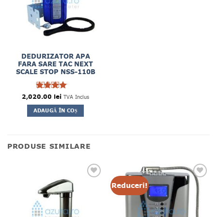
DEDURIZATOR APA
FARA SARE TAC NEXT
SCALE STOP NSS-110B
2,020.00
Evaluat
lei
TVA Inclus
4
la
din
ADAUGĂ ÎN COȘ
5
PRODUSE SIMILARE
Reduceri!