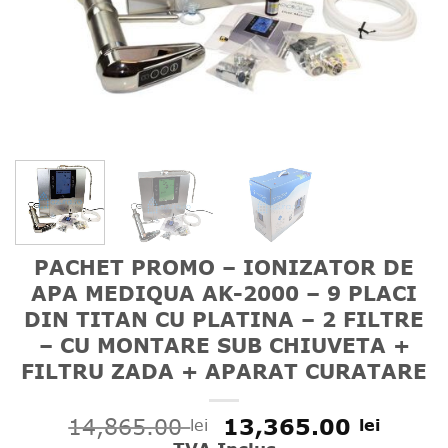
PACHET PROMO – IONIZATOR DE
APA MEDIQUA AK-2000 – 9 PLACI
DIN TITAN CU PLATINA – 2 FILTRE
– CU MONTARE SUB CHIUVETA +
FILTRU ZADA + APARAT CURATARE
Prețul
Prețu
14,865.00
13,365.00
lei
lei
inițial
curen