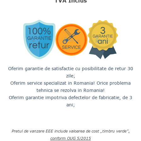
TVA Inclus
a
este:
fost:
13,36
14,865.00 lei.
Oferim garantie de satisfactie cu posibilitate de retur 30
zile;
ferim service specializat in Romania! Orice problema
O
tehnica se rezolva in Romania!
Oferim garantie impotriva defectelor de fabricatie, de 3
ani
;
Pretul de vanzare EEE include valoarea de cost „timbru verde”
,
conform OUG 5/2015