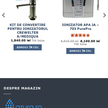
KIT DE CONVERTIRE
IONIZATOR APA JA –
PENTRU IONIZATORUL
703 PurePro
CREWELTER
9/MEDIQUA
1,840.00
lei
Prețul
Prețul
TVA Inclus
6,510.00
Evaluat la
lei
6,100.00
lei
inițial
curen
5
TVA Inclus
din 5
a
este:
ADAUGĂ ÎN COȘ
fost:
6,100
ADAUGĂ ÎN COȘ
6,510.00 lei.
DESPRE MAGAZIN