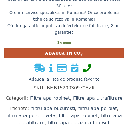
30 zile;
Oferim service specializat in Romania! Orice problema
tehnica se rezolva in Romania!
Oferim garantie impotriva defectelor de fabricatie, 2 ani
garantie;
În stoc
ADAUGĂ ÎN COȘ
Adauga la lista de produse favorite
SKU:
BMB1520030970AZR
Categorii:
Filtre apa robinet
,
Filtre apa ultrafiltrare
Etichete:
filtru apa bucuresti
,
filtru apa pe blat
,
filtru apa pe chiuveta
,
filtru apa robinet
,
filtru apa
ultrafiltrare
,
filtru apa ultrazura top 6uf