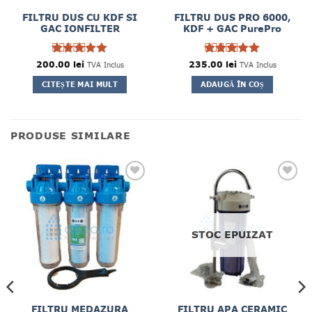
FILTRU DUS CU KDF SI
FILTRU DUS PRO 6000,
GAC IONFILTER
KDF + GAC PurePro
200.00
Evaluat la
lei
235.00
Evaluat la
lei
TVA Inclus
TVA Inclus
5
5
din 5
din 5
CITEȘTE MAI MULT
ADAUGĂ ÎN COȘ
PRODUSE SIMILARE
STOC EPUIZAT
FILTRU MEDAZURA
FILTRU APA CERAMIC