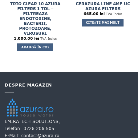
TRIO CLEAR 10 AZURA
CERAZURA LINE 4MF-UC
FILTERS 1 TOL –
AZURA FILTERS
FILTREAZA
665.00
lei
TVA Inclus
ENDOTOXINE,
CITEȘTE MAI MULT
BACTERII,
t
PROTOZOARE,
VIRUSURI
 lei.
1,000.00
lei
TVA Inclus
ADAUGĂ ÎN COȘ
DESPRE MAGAZIN
EMIRATECH SOLUTIONS,
Telefon:
0726.206.505
E-Mail:
contact@azura.ro