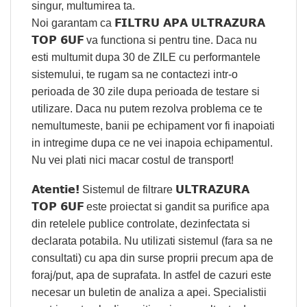
singur, multumirea ta.
FILTRU APA ULTRAZURA
Noi garantam ca
TOP 6UF
va functiona si pentru tine. Daca nu
esti multumit dupa 30 de ZILE cu performantele
sistemului, te rugam sa ne contactezi intr-o
perioada de 30 zile dupa perioada de testare si
utilizare. Daca nu putem rezolva problema ce te
nemultumeste, banii pe echipament vor fi inapoiati
in intregime dupa ce ne vei inapoia echipamentul.
Nu vei plati nici macar costul de transport!
Atentie!
ULTRAZURA
Sistemul de filtrare
TOP 6UF
este proiectat si gandit sa purifice apa
din retelele publice controlate, dezinfectata si
declarata potabila. Nu utilizati sistemul (fara sa ne
consultati) cu apa din surse proprii precum apa de
foraj/put, apa de suprafata. In astfel de cazuri este
necesar un buletin de analiza a apei. Specialistii