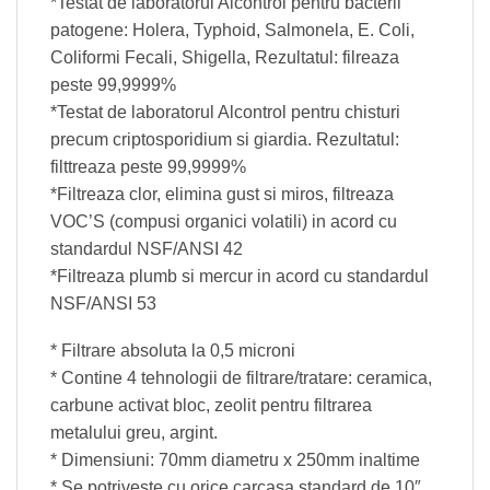
*Testat de laboratorul Alcontrol pentru bacterii
patogene: Holera, Typhoid, Salmonela, E. Coli,
Coliformi Fecali, Shigella, Rezultatul: filreaza
peste 99,9999%
*Testat de laboratorul Alcontrol pentru chisturi
precum criptosporidium si giardia. Rezultatul:
filttreaza peste 99,9999%
*Filtreaza clor, elimina gust si miros, filtreaza
VOC’S (compusi organici volatili) in acord cu
standardul NSF/ANSI 42
*Filtreaza plumb si mercur in acord cu standardul
NSF/ANSI 53
* Filtrare absoluta la 0,5 microni
* Contine 4 tehnologii de filtrare/tratare: ceramica,
carbune activat bloc, zeolit pentru filtrarea
metalului greu, argint.
* Dimensiuni: 70mm diametru x 250mm inaltime
* Se potriveste cu orice carcasa standard de 10″