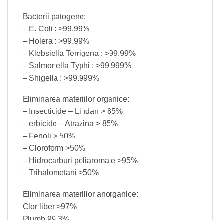
Bacterii patogene:
– E. Coli : >99.99%
– Holera : >99.99%
– Klebsiella Terrigena : >99.99%
– Salmonella Typhi : >99.999%
– Shigella : >99.999%
Eliminarea materiilor organice:
– Insecticide – Lindan > 85%
– erbicide – Atrazina > 85%
– Fenoli > 50%
– Cloroform >50%
– Hidrocarburi poliaromate >95%
– Trihalometani >50%
Eliminarea materiilor anorganice:
Clor liber >97%
Plumb 99,3%