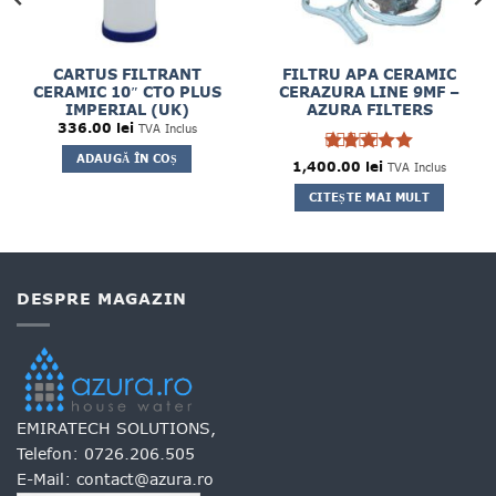
CARTUS FILTRANT
FILTRU APA CERAMIC
CERAMIC 10″ CTO PLUS
CERAZURA LINE 9MF –
IMPERIAL (UK)
AZURA FILTERS
336.00
lei
TVA Inclus
t
ADAUGĂ ÎN COȘ
 lei.
1,400.00
Evaluat la
lei
TVA Inclus
5
din 5
CITEȘTE MAI MULT
DESPRE MAGAZIN
EMIRATECH SOLUTIONS,
Telefon:
0726.206.505
E-Mail:
contact@azura.ro