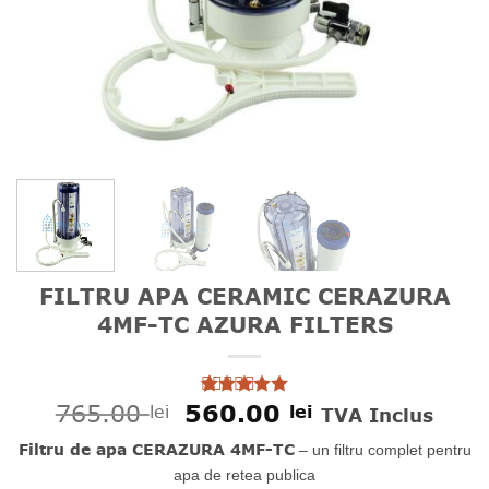
FILTRU APA CERAMIC CERAZURA
4MF-TC AZURA FILTERS
Prețul
Prețul
765.00
560.00
lei
lei
Evaluat la
3
TVA Inclus
5
din 5 pe
inițial
curent
baza a
Filtru
de apa CERAZURA 4MF-TC
– un filtru complet pentru
a
este:
evaluări de
fost:
560.00 lei.
apa de retea publica
la clienți