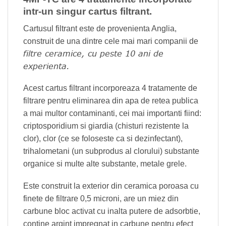
intr-un singur cartus filtrant.
Cartusul filtrant este de provenienta Anglia,
construit de una dintre cele mai mari companii de
filtre ceramice, cu peste 10 ani de
experienta.
Acest cartus filtrant incorporeaza 4 tratamente de
filtrare pentru eliminarea din apa de retea publica
a mai multor contaminanti, cei mai importanti fiind:
criptosporidium si giardia (chisturi rezistente la
clor), clor (ce se foloseste ca si dezinfectant),
trihalometani (un subprodus al clorului) substante
organice si multe alte substante, metale grele.
Este construit la exterior din ceramica poroasa cu
finete de filtrare 0,5 microni, are un miez din
carbune bloc activat cu inalta putere de adsorbtie,
contine argint impregnat in carbune pentru efect