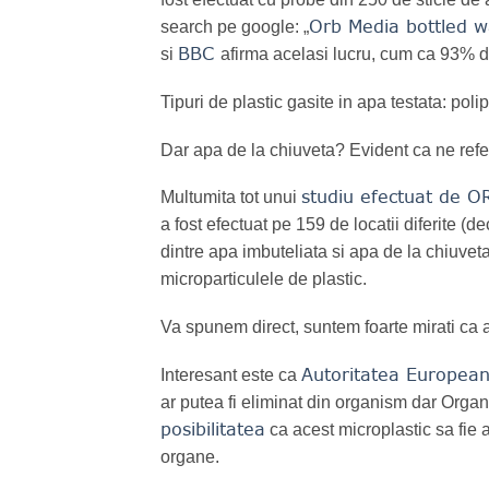
Orb Media bottled w
search pe google: „
BBC
si
afirma acelasi lucru, cum ca 93% di
Tipuri de plastic gasite in apa testata: poli
Dar apa de la chiuveta? Evident ca ne referi
studiu efectuat de O
Multumita tot unui
a fost efectuat pe 159 de locatii diferite (d
dintre apa imbuteliata si apa de la chiuveta, 
microparticulele de plastic.
Va spunem direct, suntem foarte mirati ca ac
Autoritatea Europea
Interesant este ca
ar putea fi eliminat din organism dar Organ
posibilitatea
ca acest microplastic sa fie a
organe.