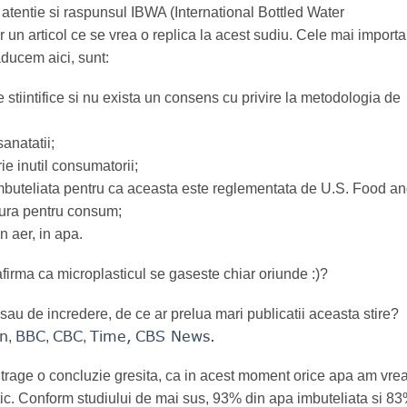
 atentie si raspunsul IBWA (International Bottled Water
r un articol ce se vrea o replica la acest sudiu. Cele mai import
aducem aici, sunt:
stiintifice si nu exista un consens cu privire la metodologia de
anatatii;
ie inutil consumatorii;
mbuteliata pentru ca aceasta este reglementata de U.S. Food a
igura pentru consum;
n aer, in apa.
firma ca microplasticul se gaseste chiar oriunde :)?
 sau de incredere, de ce ar prelua mari publicatii aceasta stire?
n
BBC
CBC
Time,
CBS News.
,
,
,
rage o concluzie gresita, ca in acest moment orice apa am vre
ic. Conform studiului de mai sus, 93% din apa imbuteliata si 8