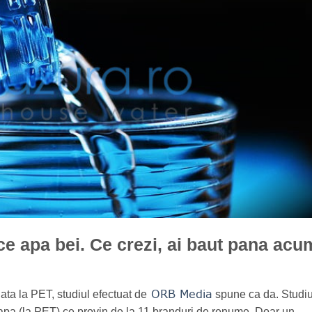
 ce apa bei. Ce crezi, ai baut pana acu
ORB Media
a la PET, studiul efectuat de
spune ca da. Studiu
e apa (la PET) ce provin de la 11 branduri de renume. Doar un