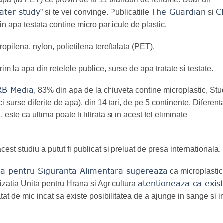
ater study
The Guardian
C
” si te vei convinge. Publicatiile
si
n apa testata contine micro particule de plastic.
propilena, nylon, polietilena tereftalata (PET).
m la apa din retelele publice, surse de apa tratate si testate.
RB Media
, 83% din apa de la chiuveta contine microplastic, Stu
eci surse diferite de apa), din 14 tari, de pe 5 continente. Diferent
este ca ultima poate fi filtrata si in acest fel eliminate
est studiu a putut fi publicat si preluat de presa internationala.
na pentru Siguranta Alimentara sugereaza
ca microplastic
atentioneaza ca exis
izatia Unita pentru Hrana si Agricultura
tat de mic incat sa existe posibilitatea de a ajunge in sange si i