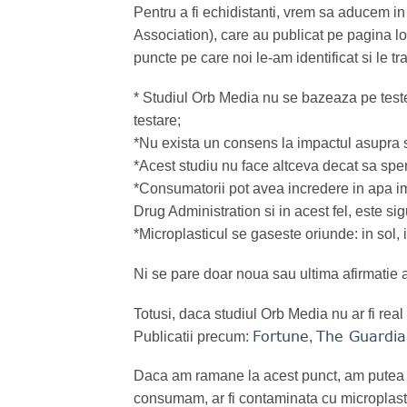
Pentru a fi echidistanti, vrem sa aducem in
Association), care au publicat pe pagina lo
puncte pe care noi le-am identificat si le tr
* Studiul Orb Media nu se bazeaza pe teste 
testare;
*Nu exista un consens la impactul asupra s
*Acest studiu nu face altceva decat sa sper
*Consumatorii pot avea incredere in apa i
Drug Administration si in acest fel, este s
*Microplasticul se gaseste oriunde: in sol, i
Ni se pare doar noua sau ultima afirmatie a
Totusi, daca studiul Orb Media nu ar fi real
Fortune
The Guardia
Publicatii precum:
,
Daca am ramane la acest punct, am putea t
consumam, ar fi contaminata cu microplast