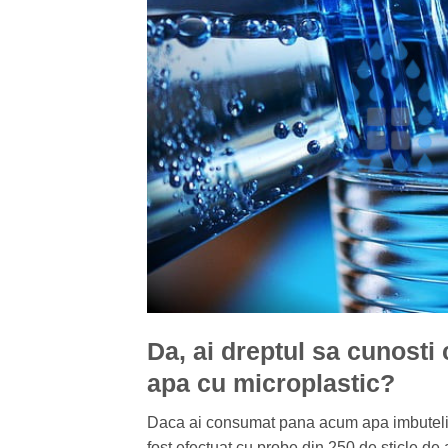
Da, ai dreptul sa cunosti
apa cu microplastic?
Daca ai consumat pana acum apa imbuteliat
fost efectuat cu probe din 250 de sticle d