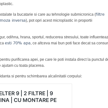
plastic.
filtre
instalate la bucatarie si care au tehnologie submicronica (
moza inversa
), pot opri acest microplastic in proportii
gur, odihna, hrana, sportul, reducerea stresului, toate influentea
esti 70% apa
 ca
, ce altceva mai bun poti face decat sa consu
ru purificarea apei, pe care le poti instala direct la punctul d
e ajutam cu toata placerea.
nta si pentru schimbarea alcalinitatii corpului: