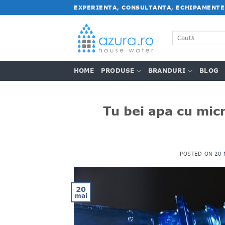
Salt
EXPERIENTA, CONSULTANTA, ECHIPAMENTE
la
conținut
Caută
după:
HOME
PRODUSE
BRANDURI
BLOG
Tu bei apa cu micr
POSTED ON
20 
20
mai