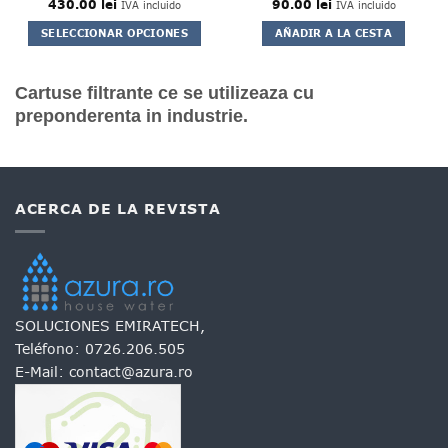
430.00
lei
90.00
lei
IVA incluido
IVA incluido
SELECCIONAR OPCIONES
AÑADIR A LA CESTA
Este
producto
Cartuse filtrante ce se utilizeaza cu
tiene
múltiples
preponderenta in industrie.
variantes.
Las
opciones
se
pueden
ACERCA DE LA REVISTA
elegir
en
la
página
de
producto
SOLUCIONES EMIRATECH,
Teléfono:
0726.206.505
E-Mail:
contact@azura.ro