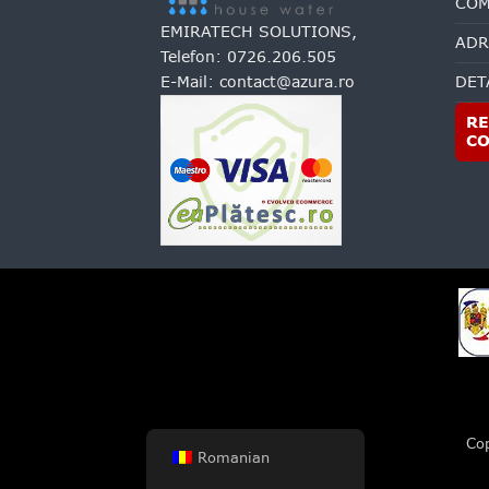
COM
EMIRATECH SOLUTIONS,
ADR
Telefon:
0726.206.505
E-Mail:
contact@azura.ro
DET
RE
C
Co
Romanian