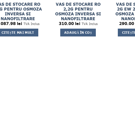
AS DE STOCARE RO
VAS DE STOCARE RO
VAS DE 
G PENTRU OSMOZA
2,2G PENTRU
2G EW 
INVERSA SI
OSMOZA INVERSA SI
OSMOZA 
NANOFILTRARE
NANOFILTRARE
NANO
,087.98
lei
310.00
lei
290.0
TVA Inclus
TVA Inclus
CITEȘTE MAI MULT
ADAUGĂ ÎN COȘ
CITEȘT