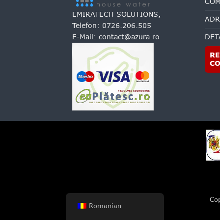
COM
EMIRATECH SOLUTIONS,
ADR
Telefon:
0726.206.505
E-Mail:
contact@azura.ro
DET
RE
C
Co
Romanian