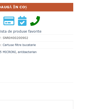
DAUGĂ ÎN COȘ
lista de produse favorite
U:
SNR0400200902
e:
Cartuse filtre bucatarie
5 MICRONI
,
antibacterian