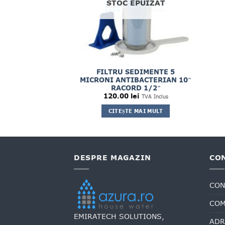
STOC EPUIZAT
FILTRANT
FILTRU SEDIMENTE 5
RIAN 10″ 1
MICRONI ANTIBACTERIAN 10″
CRON
RACORD 1/2″
ei
120.00
lei
TVA Inclus
TVA Inclus
Ă ÎN COȘ
CITEȘTE MAI MULT
DESPRE MAGAZIN
CO
CON
COM
EMIRATECH SOLUTIONS,
ADR