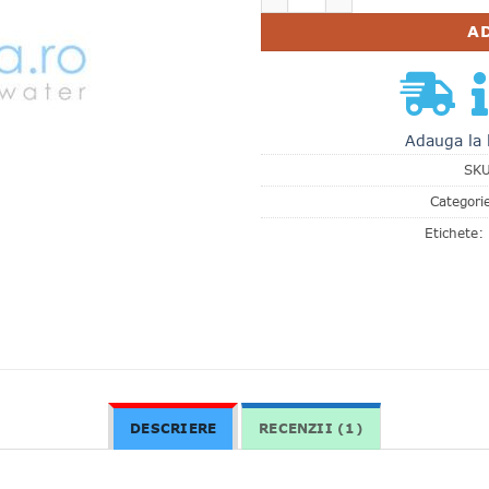
A
Adauga la 
SK
Categori
Etichete:
DESCRIERE
RECENZII (1)