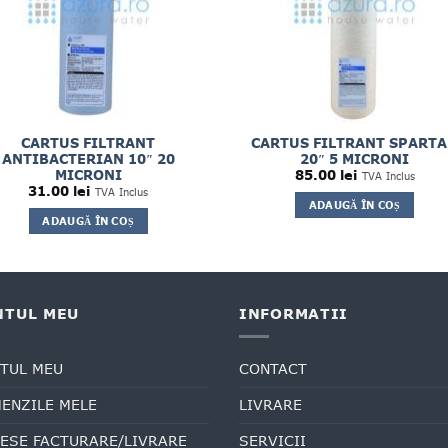
CARTUS FILTRANT
CARTUS FILTRANT SPART
ANTIBACTERIAN 10″ 20
20″ 5 MICRONI
MICRONI
85.00
lei
TVA Inclus
31.00
lei
TVA Inclus
ADAUGĂ ÎN COȘ
ADAUGĂ ÎN COȘ
NTUL MEU
INFORMATII
TUL MEU
CONTACT
ENZILE MELE
LIVRARE
ESE FACTURARE/LIVRARE
SERVICII