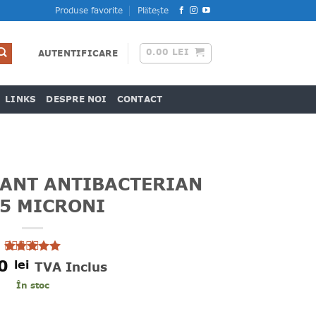
Produse favorite
Plătește
0.00
LEI
AUTENTIFICARE
LINKS
DESPRE NOI
CONTACT
RANT ANTIBACTERIAN
 5 MICRONI
00
lei
Evaluat la
TVA Inclus
5
din 5 pe
baza unei
În stoc
singure
 ANTIBACTERIAN 10" 5 MICRONI
evaluări