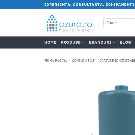
Salt
EXPERIENTA, CONSULTANTA, ECHIPAMENTE
la
conținut
Caută
după:
HOME
PRODUSE
BRANDURI
BLOG
PRIMA PAGINĂ
/
CONSUMABILE
/
CARTUSE IONIZATOAR