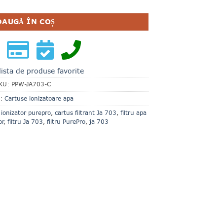
DAUGĂ ÎN COȘ
lista de produse favorite
KU:
PPW-JA703-C
e:
Cartuse ionizatoare apa
 ionizator purepro
,
cartus filtrant Ja 703
,
filtru apa
or
,
filtru Ja 703
,
filtru PurePro
,
ja 703