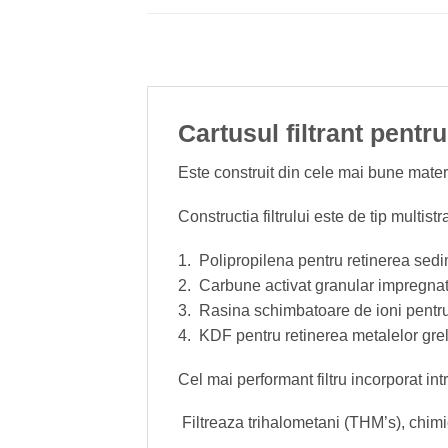
Cartusul filtrant pentr
Este construit din cele mai bune mater
Constructia filtrului este de tip multistr
1. Polipropilena pentru retinerea sed
2. Carbune activat granular impregnat 
3. Rasina schimbatoare de ioni pentru
4. KDF pentru retinerea metalelor grele 
Cel mai performant filtru incorporat in
Filtreaza trihalometani (THM’s), chimic