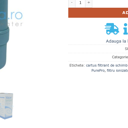
A
Adauga la 
S
Categori
Etichete:
cartus filtrant de schimb
PurePro
,
filtru ionizat