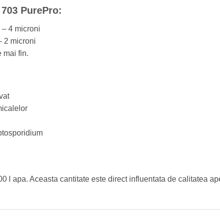
– 703 PurePro:
 – 4 microni
– 2 microni
e mai fin.
vat
icalelor
ptosporidium
00 l apa. Aceasta cantitate este direct influentata de calitatea ap