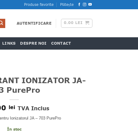
Produse favorite
Plătește
0.00
LEI
AUTENTIFICARE
LINKS
DESPRE NOI
CONTACT
RANT IONIZATOR JA-
3 PurePro
00
lei
TVA Inclus
entru Ionizatorul JA – 703 PurePro
În stoc
 IONIZATOR JA-703 PurePro