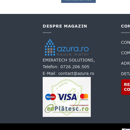
6,510.00 lei.
DESPRE MAGAZIN
CO
CON
COM
EMIRATECH SOLUTIONS,
ADR
Telefon:
0726.206.505
E-Mail:
contact@azura.ro
DET
RE
C