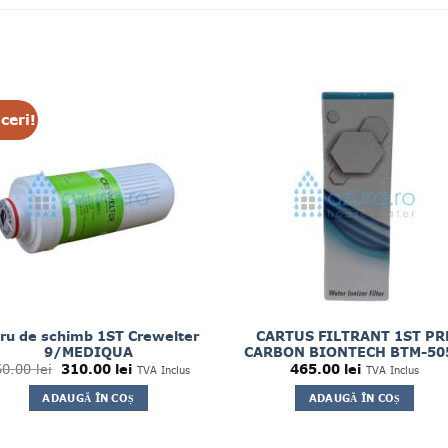
ceri!
tru de schimb 1ST Crewelter
CARTUS FILTRANT 1ST PR
9/MEDIQUA
CARBON BIONTECH BTM-50
Prețul
Prețul
60.00
lei
310.00
lei
465.00
lei
TVA Inclus
TVA Inclus
inițial
curent
a
este:
ADAUGĂ ÎN COȘ
ADAUGĂ ÎN COȘ
fost:
310.00 lei.
360.00 lei.