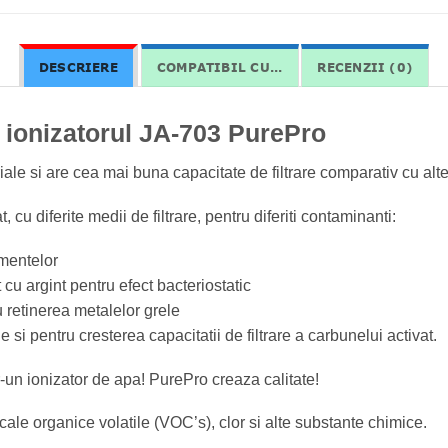
DESCRIERE
COMPATIBIL CU...
RECENZII (0)
u ionizatorul JA-703 PurePro
iale si are cea mai buna capacitate de filtrare comparativ cu alt
at, cu diferite medii de filtrare, pentru diferiti contaminanti:
imentelor
cu argint pentru efect bacteriostatic
 retinerea metalelor grele
si pentru cresterea capacitatii de filtrare a carbunelui activat.
tr-un ionizator de apa! PurePro creaza calitate!
ale organice volatile (VOC’s), clor si alte substante chimice.