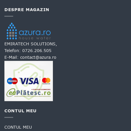
are
mai
DESPRE MAGAZIN
multe
variații.
Opțiunile
pot
fi
alese
EMIRATECH SOLUTIONS,
în
Telefon:
0726.206.505
pagina
produsului.
E-Mail:
contact@azura.ro
CONTUL MEU
CONTUL MEU