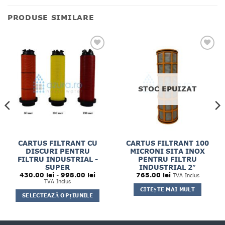
PRODUSE SIMILARE
STOC EPUIZAT
CARTUS FILTRANT CU
CARTUS FILTRANT 100
DISCURI PENTRU
MICRONI SITA INOX
FILTRU INDUSTRIAL -
PENTRU FILTRU
SUPER
INDUSTRIAL 2″
Interval
430.00
lei
-
998.00
lei
765.00
lei
TVA Inclus
de
TVA Inclus
prețuri:
CITEȘTE MAI MULT
430.00 lei
SELECTEAZĂ OPȚIUNILE
până
la
Acest
998.00 lei
produs