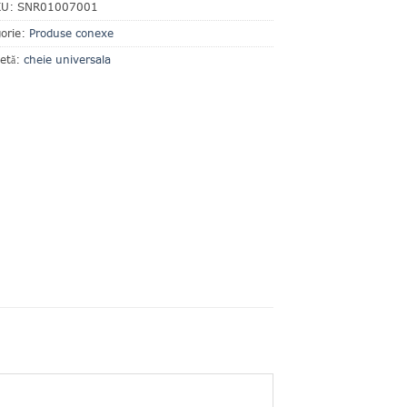
KU:
SNR01007001
orie:
Produse conexe
hetă:
cheie universala