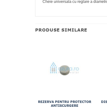
Cheie universala cu reglare a diametru
PRODUSE SIMILARE
EPUIZAT
CARE RO 11G
REZERVA PENTRU PROTECTOR
DI
ZA INVERSA SI
ANTISCURGERE