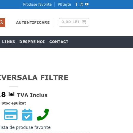
Produse favorite
Plătește
0.00
LEI
AUTENTIFICARE
LINKS
DESPRE NOI
CONTACT
IVERSALA FILTRE
18
lei
TVA Inclus
Stoc epuizat
lista de produse favorite