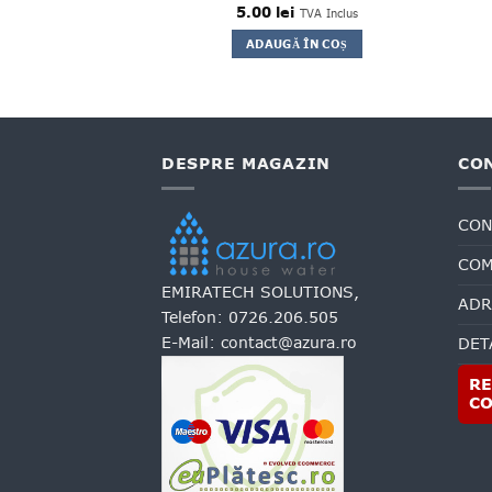
ILTRARE
5.00
lei
TVA Inclus
8
lei
TVA Inclus
ADAUGĂ ÎN COȘ
 MAI MULT
DESPRE MAGAZIN
CO
CON
COM
EMIRATECH SOLUTIONS,
ADR
Telefon:
0726.206.505
E-Mail:
contact@azura.ro
DET
RE
C