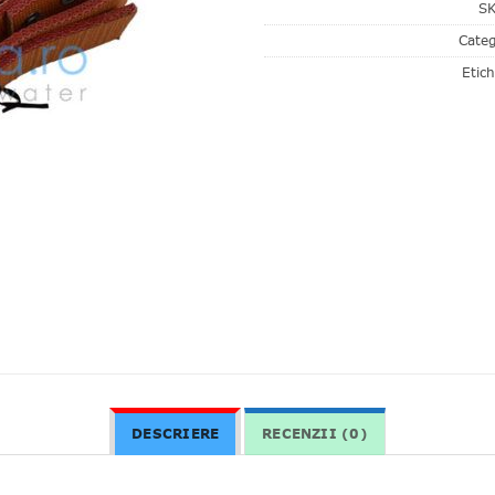
S
Categ
Etic
DESCRIERE
RECENZII (0)