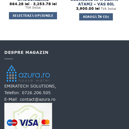
Interval
ATAM2 – VAS 60L
864.28
lei
-
3,253.78
lei
de
TVA Inclus
3,900.00
lei
TVA Inclus
prețuri:
864.28 lei
SELECTEAZĂ OPȚIUNILE
ADAUGĂ ÎN COȘ
până
la
Acest
3,253.78 lei
produs
are
mai
multe
variații.
DESPRE MAGAZIN
Opțiunile
pot
fi
alese
în
pagina
EMIRATECH SOLUTIONS,
produsului.
Telefon:
0726.206.505
E-Mail:
contact@azura.ro