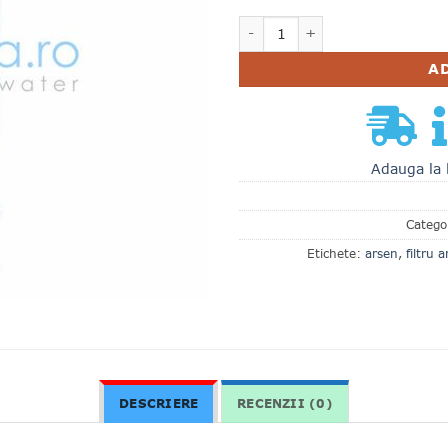
Cantitate FILTRU AUTOMAT
A
Adauga la 
Catego
Etichete:
arsen
,
filtru 
DESCRIERE
RECENZII (0)