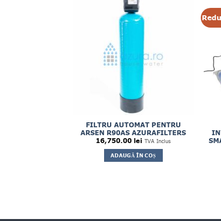
Redu
RANT ARSEN SI
FILTRU AUTOMAT PENTRU
RELE AS10
ARSEN R90AS AZURAFILTERS
IN
SM
ei
16,750.00
lei
TVA Inclus
TVA Inclus
Ă ÎN COȘ
ADAUGĂ ÎN COȘ