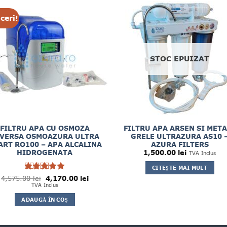
ceri!
STOC EPUIZAT
FILTRU APA CU OSMOZA
FILTRU APA ARSEN SI MET
VERSA OSMOAZURA ULTRA
GRELE ULTRAZURA AS10 
ART RO100 – APA ALCALINA
AZURA FILTERS
HIDROGENATA
1,500.00
lei
TVA Inclus
CITEȘTE MAI MULT
Prețul
Prețul
4,575.00
Evaluat la
lei
4,170.00
lei
inițial
curent
5
TVA Inclus
din 5
a
este:
fost:
4,170.00 lei.
ADAUGĂ ÎN COȘ
4,575.00 lei.