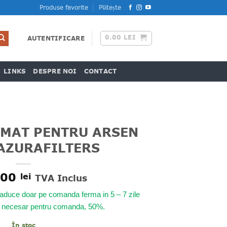
Produse favorite
Plătește
0.00
LEI
AUTENTIFICARE
LINKS
DESPRE NOI
CONTACT
OMAT PENTRU ARSEN
AZURAFILTERS
.00
lei
TVA Inclus
aduce doar pe comanda ferma in 5 – 7 zile
s necesar pentru comanda, 50%.
În stoc