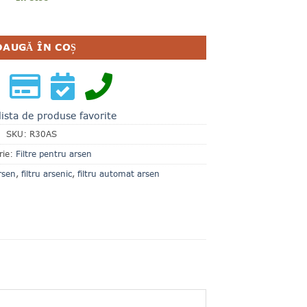
 PENTRU ARSEN R30AS AZURAFILTERS
DAUGĂ ÎN COȘ
lista de produse favorite
SKU:
R30AS
rie:
Filtre pentru arsen
arsen
,
filtru arsenic
,
filtru automat arsen