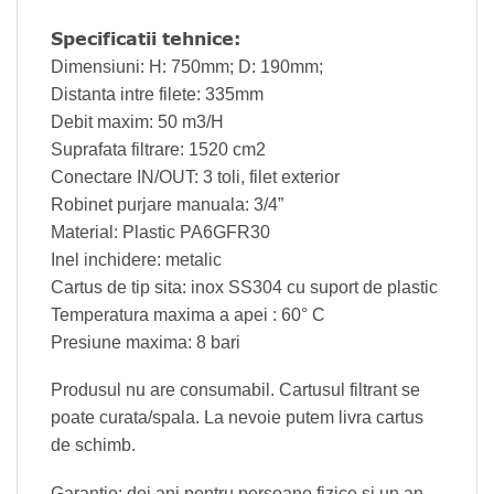
Specificatii tehnice:
Dimensiuni: H: 750mm; D: 190mm;
Distanta intre filete: 335mm
Debit maxim: 50 m3/H
Suprafata filtrare: 1520 cm2
Conectare IN/OUT: 3 toli, filet exterior
Robinet purjare manuala: 3/4”
Material: Plastic PA6GFR30
Inel inchidere: metalic
Cartus de tip sita: inox SS304 cu suport de plastic
Temperatura maxima a apei : 60° C
Presiune maxima: 8 bari
Produsul nu are consumabil. Cartusul filtrant se
poate curata/spala. La nevoie putem livra cartus
de schimb.
Garantie: doi ani pentru persoane fizice si un an