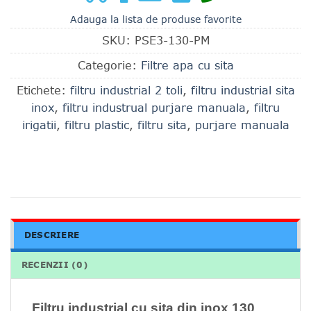
Adauga la lista de produse favorite
SKU:
PSE3-130-PM
Categorie:
Filtre apa cu sita
Etichete:
filtru industrial 2 toli
,
filtru industrial sita
inox
,
filtru industrual purjare manuala
,
filtru
irigatii
,
filtru plastic
,
filtru sita
,
purjare manuala
DESCRIERE
RECENZII (0)
Filtru industrial cu sita din inox 130