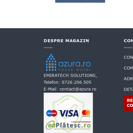
Acest
produs
are
mai
multe
variații.
DESPRE MAGAZIN
CO
Opțiunile
pot
fi
CON
alese
în
COM
pagina
EMIRATECH SOLUTIONS,
produsului.
ADR
Telefon:
0726.206.505
E-Mail:
contact@azura.ro
DET
RE
C