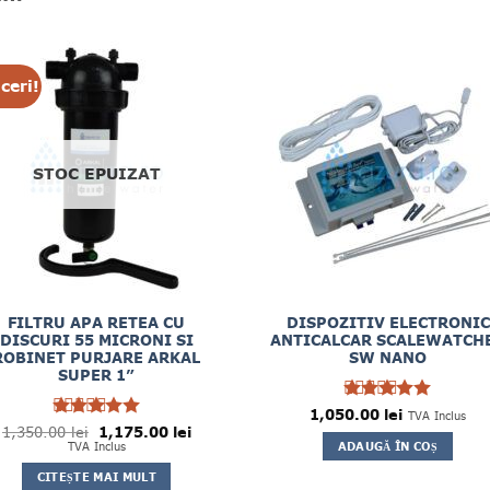
ceri!
STOC EPUIZAT
FILTRU APA RETEA CU
DISPOZITIV ELECTRONIC
DISCURI 55 MICRONI SI
ANTICALCAR SCALEWATCH
ROBINET PURJARE ARKAL
SW NANO
SUPER 1”
1,050.00
Evaluat la
lei
TVA Inclus
5
Prețul
Prețul
1,350.00
Evaluat la
lei
1,175.00
lei
din 5
inițial
curent
5
TVA Inclus
ADAUGĂ ÎN COȘ
din 5
a
este:
fost:
1,175.00 lei.
CITEȘTE MAI MULT
1,350.00 lei.