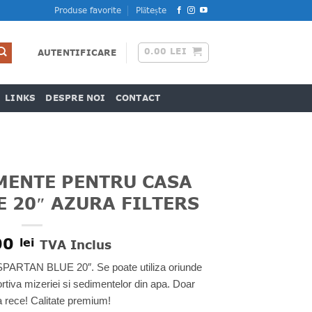
Produse favorite
Plătește
0.00
LEI
AUTENTIFICARE
LINKS
DESPRE NOI
CONTACT
MENTE PENTRU CASA
 20″ AZURA FILTERS
00
lei
TVA Inclus
 SPARTAN BLUE 20″. Se poate utiliza oriunde
rtiva mizeriei si sedimentelor din apa. Doar
 rece! Calitate premium!