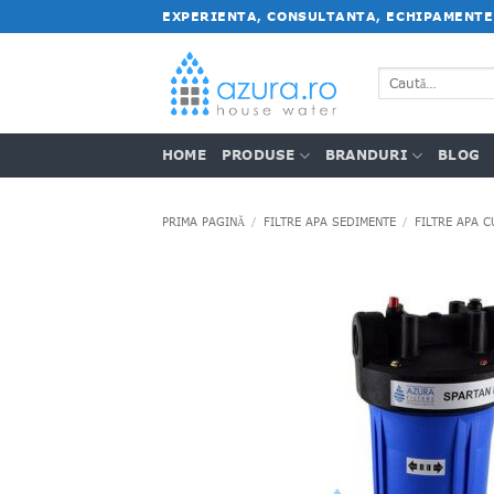
Salt
EXPERIENTA, CONSULTANTA, ECHIPAMENTE
la
conținut
Caută
după:
HOME
PRODUSE
BRANDURI
BLOG
PRIMA PAGINĂ
/
FILTRE APA SEDIMENTE
/
FILTRE APA C