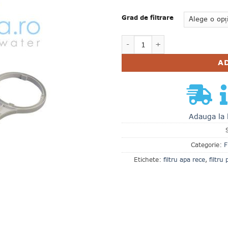
Grad de filtrare
Cantitate FILTRU SEDIMEN
A
Adauga la 
Categorie:
F
Etichete:
filtru apa rece
,
filtru