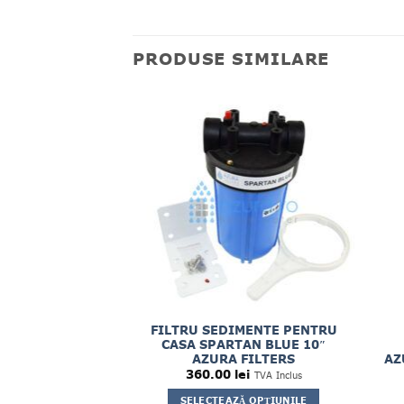
PRODUSE SIMILARE
EPUIZAT
EDIMENTE 5
FILTRU SEDIMENTE PENTRU
BACTERIAN 10″
CASA SPARTAN BLUE 10″
D 1/2″
AZURA FILTERS
AZ
ei
360.00
lei
TVA Inclus
TVA Inclus
 MAI MULT
SELECTEAZĂ OPȚIUNILE