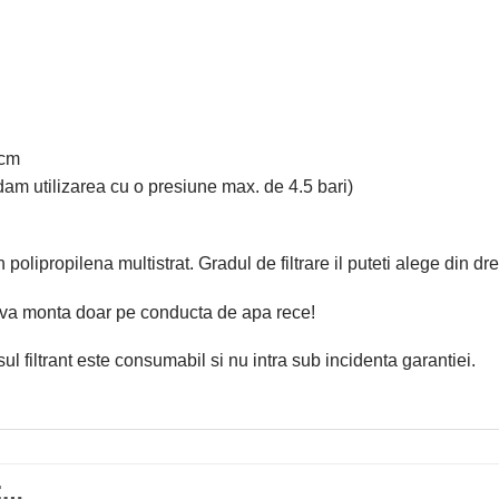
 cm
am utilizarea cu o presiune max. de 4.5 bari)
din polipropilena multistrat. Gradul de filtrare il puteti alege din d
va monta doar pe conducta de apa rece!
sul filtrant este consumabil si nu intra sub incidenta garantiei.
I…