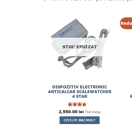
Redu
STOC EPUIZAT
DISPOZITIV ELECTRONIC
ANTICALCAR SCALEWATCHER
4 STAR
2,550.00
Evaluat
lei
TVA Inclus
4
la
din
CITEȘTE MAI MULT
5