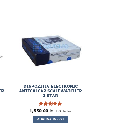
DISPOZITIV ELECTRONIC
ER
ANTICALCAR SCALEWATCHER
3 STAR
1,550.00
Evaluat la
lei
TVA Inclus
5
din 5
ADAUGĂ ÎN COȘ