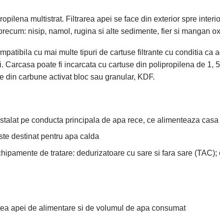
ipropilena multistrat. Filtrarea apei se face din exterior spre inte
precum: nisip, namol, rugina si alte sedimente, fier si mangan ox
bila cu mai multe tipuri de cartuse filtrante cu conditia ca a
ui. Carcasa poate fi incarcata cu cartuse din polipropilena de 1, 5, 
iltre din carbune activat bloc sau granular, KDF.
, instalat pe conducta principala de apa rece, ce alimenteaza casa
ste destinat pentru apa calda
echipamente de tratare: dedurizatoare cu sare si fara sare (TAC); o
atea apei de alimentare si de volumul de apa consumat