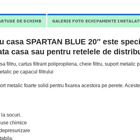
ARTUSE DE SCHIMB
GALERIE FOTO ECHIPAMENTE INSTALAT
tru casa SPARTAN BLUE 20″ este speci
ata casa sau pentru retelele de distribu
 filtru, cartus filtrant polipropilena, cheie filtru, suport metalic
talic pe capacul filtrului
etalic foarte solid pentru fixarea acestora pe perete. Aceste filt
 la socuri.
duse chimice
 depresurizare
abila.