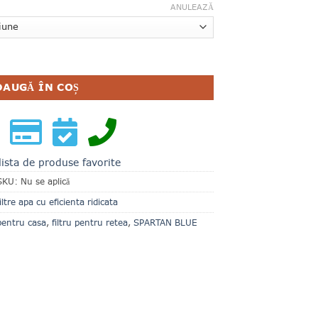
ANULEAZĂ
TE PENTRU CASA SPARTAN BLUE 20″ AZURA FILTERS
DAUGĂ ÎN COȘ
lista de produse favorite
SKU:
Nu se aplică
iltre apa cu eficienta ridicata
 pentru casa
,
filtru pentru retea
,
SPARTAN BLUE