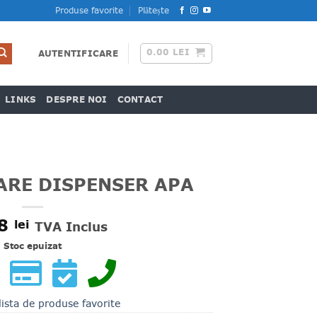
Produse favorite
Plătește
0.00
LEI
AUTENTIFICARE
LINKS
DESPRE NOI
CONTACT
ARE DISPENSER APA
18
lei
TVA Inclus
Stoc epuizat
lista de produse favorite