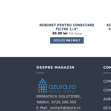
PRESIUNE 3,4
ROBINET PENTRU CONECTARE
KI
PURIFICATOARE
FILTRE 1/4”
I
 – 1/4″
30.00
lei
TVA Inclus
ei
TVA Inclus
CITEȘTE MAI MULT
 MAI MULT
DESPRE MAGAZIN
CO
CON
COM
EMIRATECH SOLUTIONS,
ADR
Telefon:
0726.206.505
E-Mail:
contact@azura.ro
DET