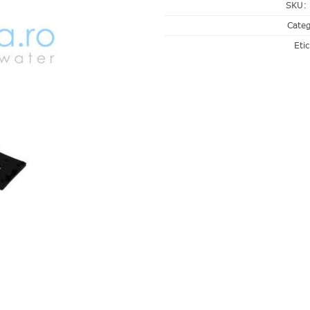
SKU:
Categ
Eti