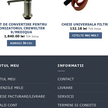
T DE CONVERTIRE PENTRU
CHEIE UNIVERSALA FILTR
ONIZATORUL CREWELTER
132.18
lei
TVA Inclus
9/MEDIQUA
CITEȘTE MAI MULT
1,840.00
lei
TVA Inclus
ADAUGĂ ÎN COȘ
NTUL MEU
INFORMATII
TUL MEU
CONTACT
ENZILE MELE
LIVRARE
ESE FACTURARE/LIVRARE
SERVICII
ALII CONT
TERMENI SI CONDITII