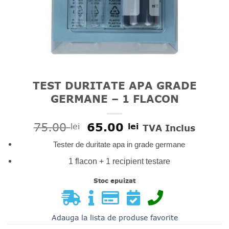
TEST DURITATE APA GRADE
GERMANE – 1 FLACON
Prețul
Prețul
75.00
65.00
lei
lei
TVA Inclus
inițial
curent
Tester de duritate apa in grade germane
a
este:
fost:
65.00 lei.
1 flacon + 1 recipient testare
75.00 lei.
Stoc epuizat
Adauga la lista de produse favorite