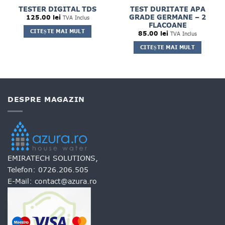
TESTER DIGITAL TDS
TEST DURITATE APA
GRADE GERMANE – 2
125.00
lei
TVA Inclus
FLACOANE
CITEȘTE MAI MULT
85.00
lei
TVA Inclus
CITEȘTE MAI MULT
ei.
DESPRE MAGAZIN
EMIRATECH SOLUTIONS,
Telefon:
0726.206.505
E-Mail:
contact@azura.ro