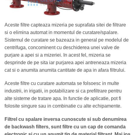
Aceste filtre capteaza mizeria pe suprafata sitei de filtrare
si o elimina automat in momentul de curatare/spalare.
Sistemul de curatare se bazeaza in general pe modelul de
centrifuga, concominent cu deschiderea unei valve de
purjare a apei si a mizeriei. In acest fel, mizeria se
desprinde de pe sita iar purjarea apei antreneaza mizeria
cat si o anumita anumita cantitate de apa in afara filtrului.
Aceste filtre cu curatare automata se folsoesc in multe
industrii, in irigatii, in potabilizare si ca prefiltrare pentru
alte sisteme de tratare apa. In functie de aplicatie, pot fi
folosite singure sau in combinatie cu alte echipamente.
Filtrel cu spalare inversa cunoscute si sub denumirea
de backwash filters, sunt filtre cu un cap de comanda
electronic si cu un anumit tip de material filtrant. Mai jos