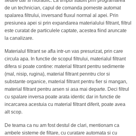
setare dar si hidraulic. La timpul stablit prin programarea
de un technician, capul de comanda porneste automat
spalarea filtrului, inversand fluxul normal al apei. Prin
presiunea apei si prin expandarea materialului filtrant, filtrul
este curatat de particulele captate, acestea fiind aruncate
la canalizare.
Materialul filtrant se afla intr-un vas presurizat, prin care
circula apa. In functie de scopul filtrului, materialul filtrant
difera si poate contine: material filtrant pentru sedimente
(mal, nisip, rugina), material filtrant penntru clor si
substante organice, material filtrant pentru fier si mangan,
material filtrant pentru arsen si asa mai departe. Deci filtrul
cu spalare inversa poate arata identic dar in functie de
incarcarea acestuia cu material filtrant diferit, poate avea
alt scop.
De teama ca nu am fost destul de clari, mentionam ca
ambele sisteme de filtare, cu curatare automata si cu