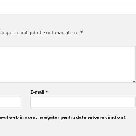
âmpurile obligatorii sunt marcate cu
*
E-mail
*
e-ul web în acest navigator pentru data viitoare când o să