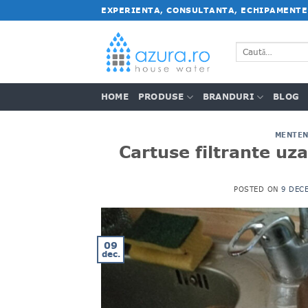
Salt
EXPERIENTA, CONSULTANTA, ECHIPAMENTE
la
conținut
Caută
după:
HOME
PRODUSE
BRANDURI
BLOG
MENTEN
Cartuse filtrante uza
POSTED ON
9 DECE
09
dec.