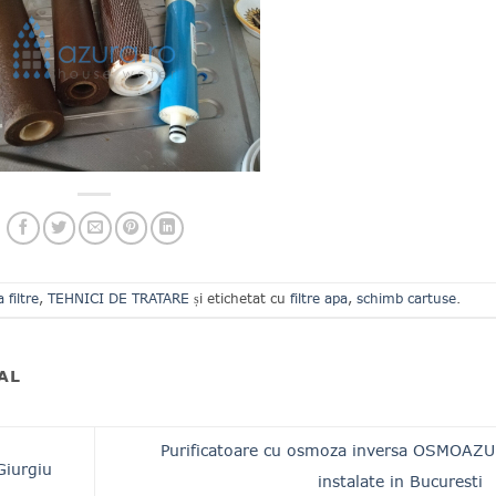
filtre
,
TEHNICI DE TRATARE
și etichetat cu
filtre apa
,
schimb cartuse
.
AL
Purificatoare cu osmoza inversa OSMOAZ
Giurgiu
instalate in Bucuresti