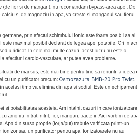
eme (de fier si de mangan), nu recomandam bypass-area apei. De
 calciu si de magneziu in apa, va creste si manganul sau fierul
germane, prin efectul schimbului ionic este foarte posibil sa ai 
 este maximul posibil declarat de legea apei potabile. Ori in ac
odiu ridicat. In cele mai multe cazuri, acest lucru nu este o
la afectiuni cardio-vasculare, ar putea avea probleme.
ituatii de mai sus, este mai bine pentru tine sa renunti la ideea
Osmozazura BMB-20 Pro Twist
pei cu un purificator precum:
.
i in acelasi timp va elimina din apa si sodiul. Este un echipament
orul.
ei si potabilitatea acesteia. Am intalnit cazuri in care ionizatoar
 cu amoniu, nitrat, nitrit, fier, mangan, bacterii. Aici vorbim de ap
e. Apa din sursa proprie (forja/put) trebuie verificata printr-un
un ionizor sau un purificator pentru apa. Ionizatoarele nu au