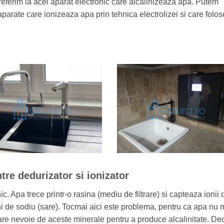
 referim la acel aparat electronic care alcalinizeaza apa. Putem
parate care ionizeaza apa prin tehnica electrolizei si care folo
tre dedurizator si ionizator
. Apa trece printr-o rasina (mediu de filtrare) si capteaza ionii 
ni de sodiu (sare). Tocmai aici este problema, pentru ca apa nu 
 are nevoie de aceste minerale pentru a produce alcalinitate. Dec