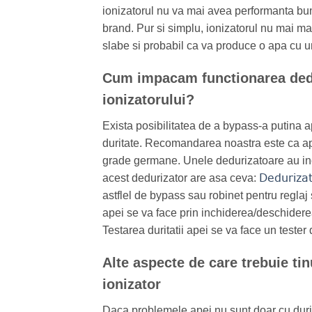
ionizatorul nu va mai avea performanta bun
brand. Pur si simplu, ionizatorul nu mai ma
slabe si probabil ca va produce o apa cu un
Cum impacam functionarea dedu
ionizatorului?
Exista posibilitatea de a bypass-a putina a
duritate. Recomandarea noastra este ca ap
grade germane. Unele dedurizatoare au incl
Deduriza
acest dedurizator are asa ceva:
astflel de bypass sau robinet pentru reglaj s
apei se va face prin inchiderea/deschiderea
Testarea duritatii apei se va face un teste
Alte aspecte de care trebuie tin
ionizator
Daca problemele apei nu sunt doar cu duri