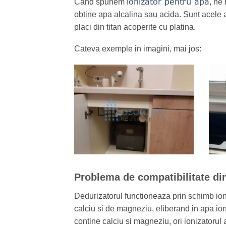
ionizator pentru apa
Cand spunem
, ne
obtine apa alcalina sau acida. Sunt acele a
placi din titan acoperite cu platina.
Cateva exemple in imagini, mai jos:
Problema de compatibilitate din
Dedurizatorul functioneaza prin schimb ionic
calciu si de magneziu, eliberand in apa io
contine calciu si magneziu, ori ionizatorul