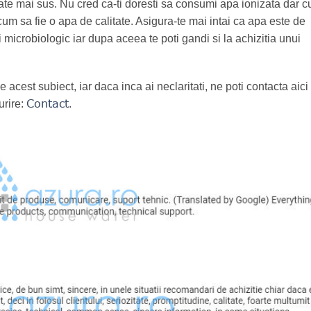
ate mai sus. Nu cred ca-ti doresti sa consumi apa ionizata dar c
cum sa fie o apa de calitate. Asigura-te mai intai ca apa este de
i microbiologic iar dupa aceea te poti gandi si la achizitia unui
acest subiect, iar daca inca ai neclaritati, ne poti contacta aici 
Contact
urire:
.