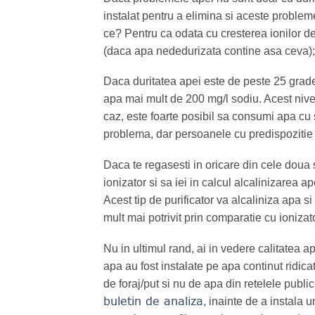
instalat pentru a elimina si aceste probl
ce? Pentru ca odata cu cresterea ionilor de
(daca apa nededurizata contine asa ceva);
Daca duritatea apei este de peste 25 grade 
apa mai mult de 200 mg/l sodiu. Acest nivel
caz, este foarte posibil sa consumi apa cu s
problema, dar persoanele cu predispozitie 
Daca te regasesti in oricare din cele doua s
ionizator si sa iei in calcul alcalinizarea a
Acest tip de purificator va alcaliniza apa s
mult mai potrivit prin comparatie cu ionizat
Nu in ultimul rand, ai in vedere calitatea ap
apa au fost instalate pe apa continut ridicat
de foraj/put si nu de apa din retelele public
buletin de analiza
, inainte de a instala 