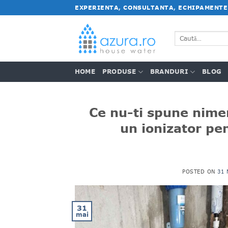
Salt
EXPERIENTA, CONSULTANTA, ECHIPAMENTE
la
conținut
Caută
după:
HOME
PRODUSE
BRANDURI
BLOG
Ce nu-ti spune nimen
un ionizator pen
POSTED ON
31 
31
mai