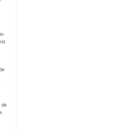
in
est
 de
e de
a