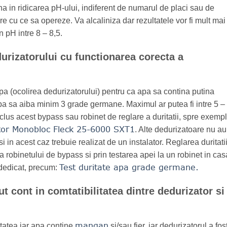
a in ridicarea pH-ului, indiferent de numarul de placi sau de
re cu ce sa opereze. Va alcaliniza dar rezultatele vor fi mult mai
 pH intre 8 – 8,5.
rizatorului cu functionarea corecta a
pa (ocolirea dedurizatorului) pentru ca apa sa contina putina
a sa aiba minim 3 grade germane. Maximul ar putea fi intre 5 –
us acest bypass sau robinet de reglare a duritatii, spre exemp
tor Monobloc Fleck 25-6000 SXT1
. Alte dedurizatoare nu au
i in acest caz trebuie realizat de un instalator. Reglarea duritati
 robinetului de bypass si prin testarea apei la un robinet in cas
Test duritate apa grade germane.
r dedicat, precum:
ut cont in comtatibilitatea dintre dedurizator si
mangan
tatea iar apa contine
si/sau fier, iar dedurizatorul a fos