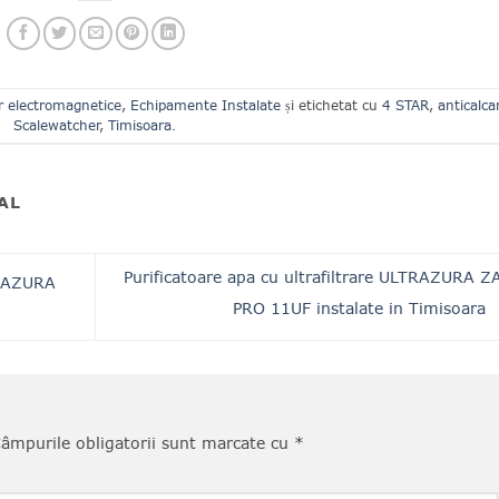
r electromagnetice
,
Echipamente Instalate
și etichetat cu
4 STAR
,
anticalca
Scalewatcher
,
Timisoara
.
AL
Purificatoare apa cu ultrafiltrare ULTRAZURA 
TRAZURA
PRO 11UF instalate in Timisoara
âmpurile obligatorii sunt marcate cu
*