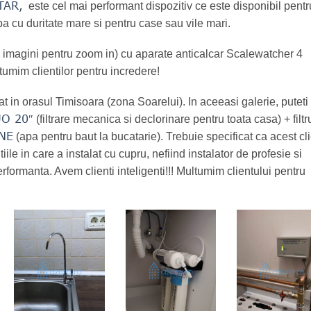
TAR,
este cel mai performant dispozitiv ce este disponibil pentr
pa cu duritate mare si pentru case sau vile mari.
pe imagini pentru zoom in) cu aparate anticalcar Scalewatcher 4
tumim clientilor pentru incredere!
at in orasul Timisoara (zona Soarelui). In aceeasi galerie, puteti
O 20″
(filtrare mecanica si declorinare pentru toata casa) + filtr
NE
(apa pentru baut la bucatarie). Trebuie specificat ca acest cl
iile in care a instalat cu cupru, nefiind instalator de profesie si
rformanta. Avem clienti inteligenti!!! Multumim clientului pentru