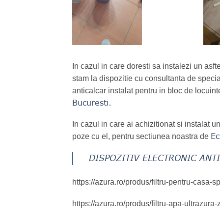
In cazul in care doresti sa instalezi un asf
stam la dispozitie cu consultanta de special
anticalcar instalat pentru in bloc de locuin
Bucuresti.
In cazul in care ai achizitionat si instalat
Ec
poze cu el, pentru sectiunea noastra de
DISPOZITIV ELECTRONIC ANT
https://azura.ro/produs/filtru-pentru-casa-s
https://azura.ro/produs/filtru-apa-ultrazura