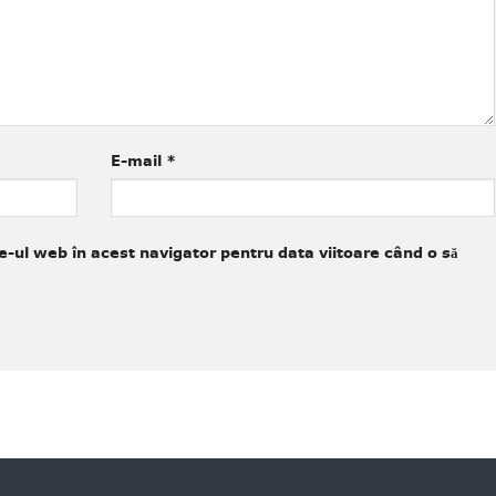
E-mail
*
e-ul web în acest navigator pentru data viitoare când o să