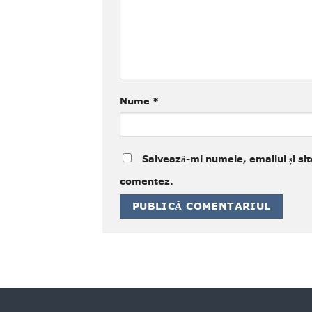
Nume
*
Salvează-mi numele, emailul și sit
comentez.