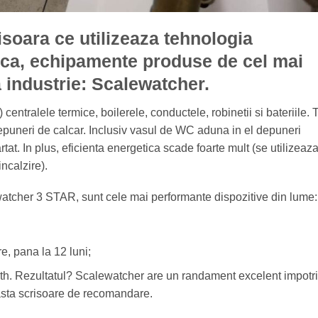
isoara ce utilizeaza tehnologia
ica, echipamente produse de cel mai
 industrie: Scalewatcher.
entralele termice, boilerele, conductele, robinetii si bateriile. T
depuneri de calcar. Inclusiv vasul de WC aduna in el depuneri
tat. In plus, eficienta energetica scade foarte mult (se utilizeaz
incalzire).
watcher 3 STAR, sunt cele mai performante dispozitive din lume:
e, pana la 12 luni;
uth. Rezultatul? Scalewatcher are un randament excelent impotr
easta scrisoare de recomandare.