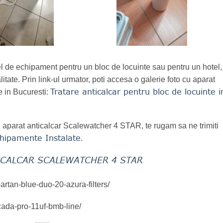
tel de echipament pentru un bloc de locuinte sau pentru un hotel, 
itate. Prin link-ul urmator, poti accesa o galerie foto cu aparat
Tratare anticalcar pentru bloc de locuinte i
te in Bucuresti:
 un aparat anticalcar Scalewatcher 4 STAR, te rugam sa ne trimiti
hipamente Instalate
.
ICALCAR SCALEWATCHER 4 STAR
partan-blue-duo-20-azura-filters/
-zada-pro-11uf-bmb-line/