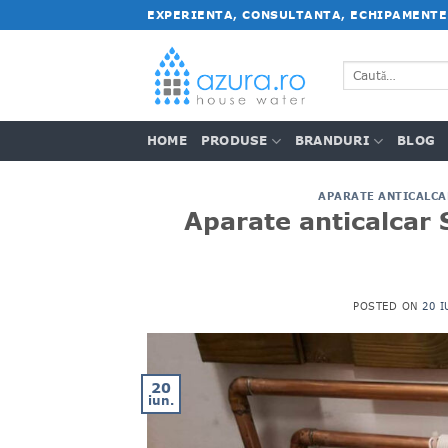
Salt
EXPERIENTA, CONSULTANTA, ECHIPAMENTE
la
conținut
Caută
după:
HOME
PRODUSE
BRANDURI
BLOG
APARATE ANTICALCA
Aparate anticalcar 
POSTED ON
20 I
20
iun.