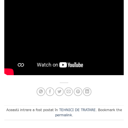
Această intrare a fost postat în
TEHNICI DE TRATARE
. Bookmark the
permalink
.