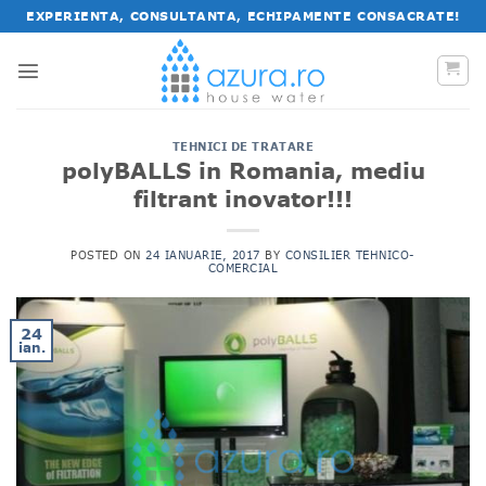
Salt
EXPERIENTA, CONSULTANTA, ECHIPAMENTE CONSACRATE!
la
conținut
TEHNICI DE TRATARE
polyBALLS in Romania, mediu
filtrant inovator!!!
POSTED ON
24 IANUARIE, 2017
BY
CONSILIER TEHNICO-
COMERCIAL
24
ian.