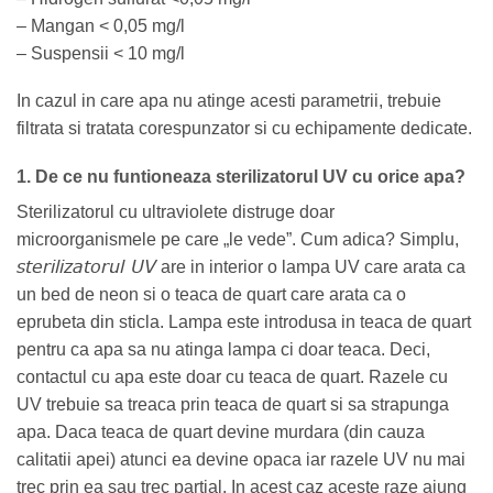
– Mangan < 0,05 mg/l
– Suspensii < 10 mg/l
In cazul in care apa nu atinge acesti parametrii, trebuie
filtrata si tratata corespunzator si cu echipamente dedicate.
1. De ce nu funtioneaza sterilizatorul UV cu orice apa?
Sterilizatorul cu ultraviolete distruge doar
microorganismele pe care „le vede”. Cum adica? Simplu,
sterilizatorul UV
are in interior o lampa UV care arata ca
un bed de neon si o teaca de quart care arata ca o
eprubeta din sticla. Lampa este introdusa in teaca de quart
pentru ca apa sa nu atinga lampa ci doar teaca. Deci,
contactul cu apa este doar cu teaca de quart. Razele cu
UV trebuie sa treaca prin teaca de quart si sa strapunga
apa. Daca teaca de quart devine murdara (din cauza
calitatii apei) atunci ea devine opaca iar razele UV nu mai
trec prin ea sau trec partial. In acest caz aceste raze ajung