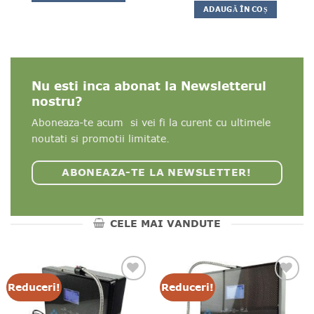
4
ADAUGĂ ÎN COȘ
5
Nu esti inca abonat la Newsletterul
nostru?
Aboneaza-te acum si vei fi la curent cu ultimele
noutati si promotii limitate.
ABONEAZA-TE LA NEWSLETTER!
CELE MAI VANDUTE
Reduceri!
Reduceri!