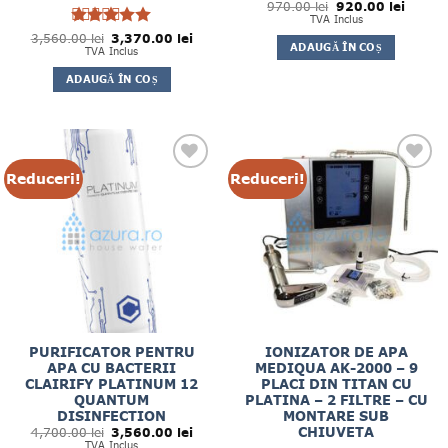
Prețul
Prețul
970.00
Evaluat la
lei
920.00
lei
inițial
curent
5
TVA Inclus
din 5
a
este:
Prețul
Prețul
3,560.00
Evaluat la
lei
3,370.00
lei
fost:
920.00 
ADAUGĂ ÎN COȘ
inițial
curent
5
TVA Inclus
970.00 lei.
din 5
a
este:
fost:
3,370.00 lei.
ADAUGĂ ÎN COȘ
3,560.00 lei.
Reduceri!
Reduceri!
PURIFICATOR PENTRU
IONIZATOR DE APA
APA CU BACTERII
MEDIQUA AK-2000 – 9
CLAIRIFY PLATINUM 12
PLACI DIN TITAN CU
QUANTUM
PLATINA – 2 FILTRE – CU
DISINFECTION
MONTARE SUB
Prețul
Prețul
CHIUVETA
4,700.00
lei
3,560.00
lei
inițial
curent
TVA Inclus