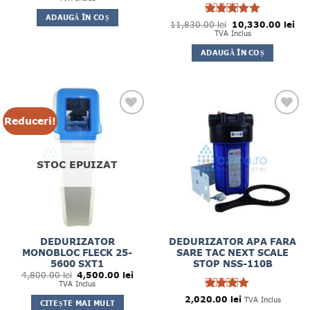
a
este:
fost:
3,560.00 lei.
ADAUGĂ ÎN COȘ
4,700.00 lei.
Prețul
Preț
11,830.00
Evaluat la
lei
10,330.00
lei
inițial
cur
5
TVA Inclus
din 5
a
est
fost:
10,
ADAUGĂ ÎN COȘ
11,830.00 lei.
Reduceri!
STOC EPUIZAT
DEDURIZATOR
DEDURIZATOR APA FARA
MONOBLOC FLECK 25-
SARE TAC NEXT SCALE
5600 SXT1
STOP NSS-110B
Prețul
Prețul
4,800.00
lei
4,500.00
lei
inițial
curent
TVA Inclus
a
este:
fost:
4,500.00 lei.
2,020.00
Evaluat
lei
TVA Inclus
CITEȘTE MAI MULT
4,800.00 lei.
la
din