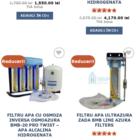
HIDROGENATA
Prețul
Prețul
1,700.00
Evaluat la
lei
1,550.00
lei
inițial
curent
4.89
TVA Inclus
din
a
este:
5
fost:
1,550.00 lei.
ADAUGĂ ÎN COȘ
1,700.00 lei.
Prețul
Prețu
4,575.00
Evaluat la
lei
4,170.00
lei
inițial
cure
5
TVA Inclus
din 5
a
este:
fost:
4,170
ADAUGĂ ÎN COȘ
4,575.00 lei.
Reduceri!
Reduceri!
FILTRU APA CU OSMOZA
FILTRU APA ULTRAZURA
INVERSA OSMOAZURA
ZADA BMB LINE AZURA
BMB-20 PRO TWIST –
FILTERS
APA ALCALINA
HIDROGENATA