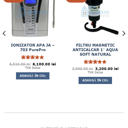
IONIZATOR APA JA –
FILTRU MAGNETIC
703 PurePro
ANTICALCAR 1″ AQUA
SOFT NATURAL
Prețul
Prețul
6,510.00
Evaluat la
lei
6,100.00
lei
inițial
curent
5
TVA Inclus
Prețul
Prețul
din 5
3,900.00
Evaluat la
lei
3,200.00
lei
a
este:
inițial
curen
5
TVA Inclus
din 5
fost:
6,100.00 lei.
a
este:
ADAUGĂ ÎN COȘ
6,510.00 lei.
fost:
3,200
ADAUGĂ ÎN COȘ
3,900.00 lei.