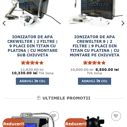
IONIZATOR DE APA
IONIZATOR DE APA
CREWELTER | 2 FILTRE |
CREWELTER 9 | 2
9 PLACI DIN TITAN CU
FILTRE | 9 PLACI DIN
PLATINA | CU MONTARE
TITAN CU PLATINA | CU
SUB CHIUVETA
MONTARE PE CHIUVETA
ul
ent
:
5.00 lei.
Prețul
Prețu
11,830.00
Evaluat la
lei
10,000.00
Evaluat la
lei
8,500.00
lei
Prețul
Prețul
inițial
cure
10,330.00
lei
5
5
TVA Inclus
TVA Inclus
din 5
din 5
inițial
curent
a
este:
a
este:
fost:
8,500
ADAUGĂ ÎN COȘ
ADAUGĂ ÎN COȘ
fost:
10,330.00 lei.
10,000.00 lei.
11,830.00 lei.
ULTIMELE PROMOTII
Reduceri!
Reduceri!