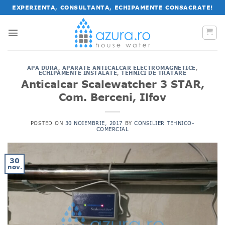
Salt
EXPERIENTA, CONSULTANTA, ECHIPAMENTE CONSACRATE!
la
conținut
APA DURA
,
APARATE ANTICALCAR ELECTROMAGNETICE
,
ECHIPAMENTE INSTALATE
,
TEHNICI DE TRATARE
Anticalcar Scalewatcher 3 STAR,
Com. Berceni, Ilfov
POSTED ON
30 NOIEMBRIE, 2017
BY
CONSILIER TEHNICO-
COMERCIAL
30
nov.